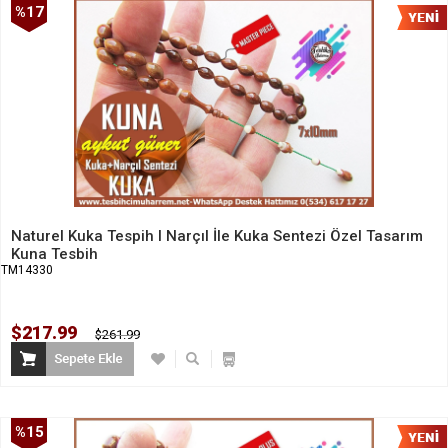
%17
İndirim
Naturel Kuka Tespih I Narçıl İle Kuka Sentezi Özel Tasarım
Kuna Tesbih
TM14330
$217.99
$261.99
%15