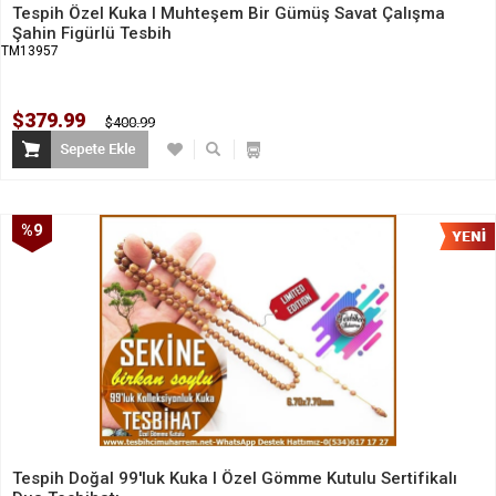
Tespih Özel Kuka I Muhteşem Bir Gümüş Savat Çalışma
Şahin Figürlü Tesbih
TM13957
$379.99
$400.99
%9
İndirim
Tespih Doğal 99'luk Kuka I Özel Gömme Kutulu Sertifikalı