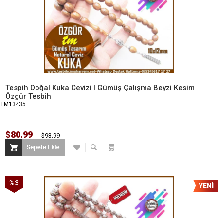
Tespih Doğal Kuka Cevizi I Gümüş Çalışma Beyzi Kesim
Özgür Tesbih
TM13435
$80.99
$93.99
%3
İndirim