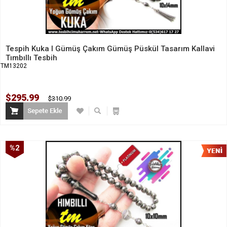
Tespih Kuka I Gümüş Çakım Gümüş Püskül Tasarım Kallavi
Tımbıllı Tesbih
TM13202
$295.99
$310.99
%2
İndirim