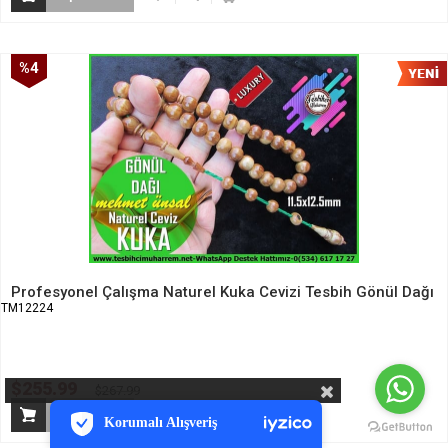
%4
İndirim
Profesyonel Çalışma Naturel Kuka Cevizi Tesbih Gönül Dağı
TM12224
PCI-DSS Ödeme Güvenliği
$255.99
$267.99
7/24 Canlı Destek
Korumalı Alışveriş
iyzico Korumalı Alışveriş