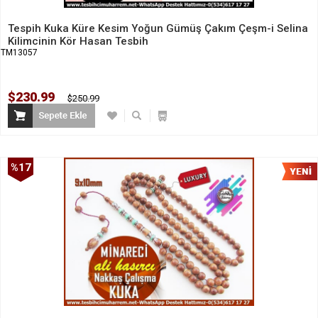
Tespih Kuka Küre Kesim Yoğun Gümüş Çakım Çeşm-i Selina
Kilimcinin Kör Hasan Tesbih
TM13057
$230.99
$250.99
%17
İndirim