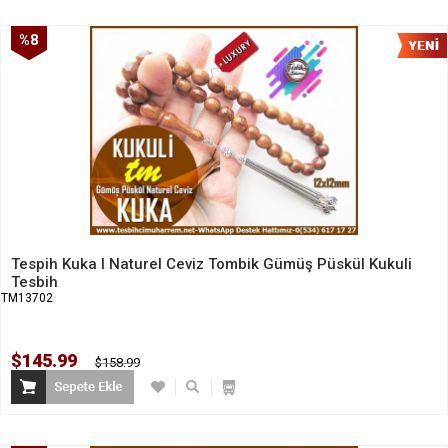
%8
İndirim
Tespih Kuka l Naturel Ceviz Tombik Gümüş Püskül Kukuli
Tesbih
TM13702
$145.99
$158.99