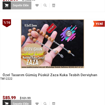
%16
İndirim
Özel Tasarım Gümüş Püskül Zaza Kuka Tesbih Dervişhan
TM12222
$85.99
$101.99