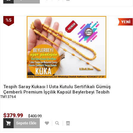
%5
İndirim
Tespih Saray Kukası l Usta Kutulu Sertifikalı Gümüş
Çemberli Premium İşçilik Kapsül Beylerbeyi Tesbih
TM13764
$379.99
$400.99