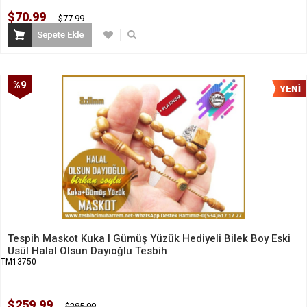
$70.99
$77.99
%9
İndirim
Tespih Maskot Kuka l Gümüş Yüzük Hediyeli Bilek Boy Eski
Usül Halal Olsun Dayıoğlu Tesbih
TM13750
$259.99
$285.99