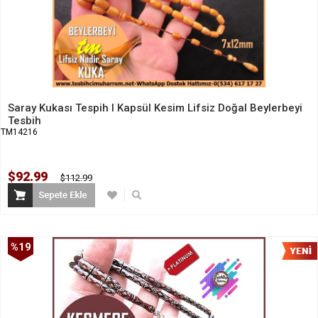
Saray Kukası Tespih I Kapsül Kesim Lifsiz Doğal Beylerbeyi
Tesbih
TM14216
$92.99
$112.99
%19
İndirim