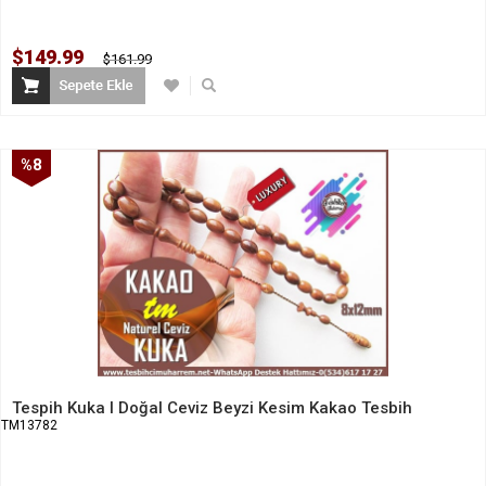
$149.99
$161.99
%8
İndirim
Tespih Kuka l Doğal Ceviz Beyzi Kesim Kakao Tesbih
TM13782