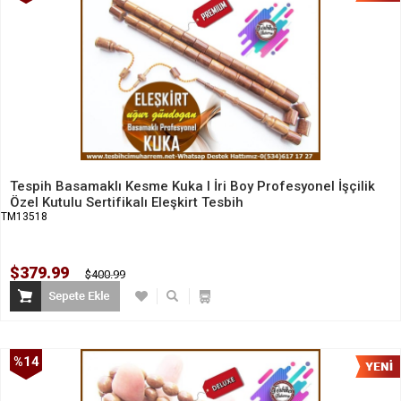
İndirim
Tespih Basamaklı Kesme Kuka I İri Boy Profesyonel İşçilik
Özel Kutulu Sertifikalı Eleşkirt Tesbih
TM13518
$379.99
$400.99
%14
İndirim