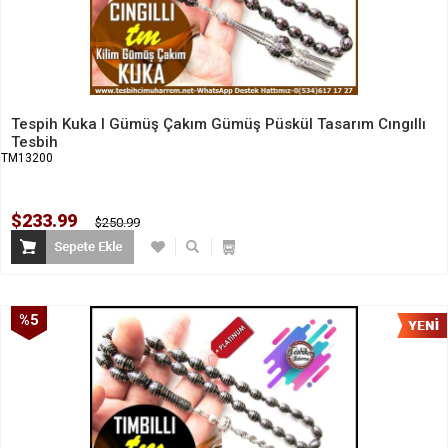
Tespih Kuka I Gümüş Çakım Gümüş Püskül Tasarım Cıngıllı
Tesbih
TM13200
$233.99
$250.99
%5
İndirim