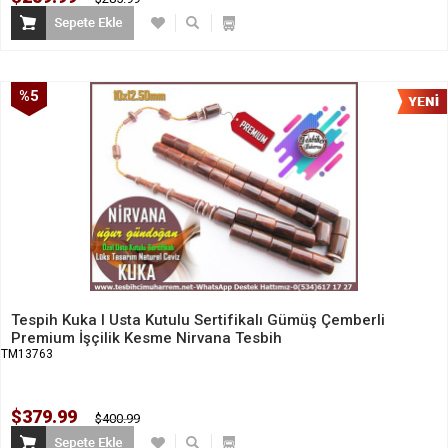
%5
İndirim
Tespih Kuka l Usta Kutulu Sertifikalı Gümüş Çemberli
Premium İşçilik Kesme Nirvana Tesbih
TM13763
$379.99
$400.99