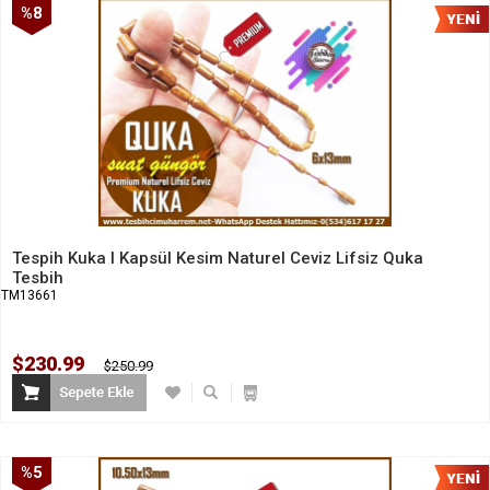
%8
İndirim
Tespih Kuka l Kapsül Kesim Naturel Ceviz Lifsiz Quka
Tesbih
TM13661
$230.99
$250.99
%5