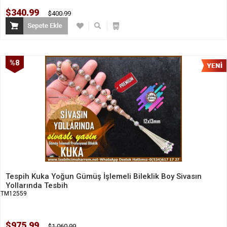
$340.99
$400.99
%8
İndirim
Tespih Kuka Yoğun Gümüş İşlemeli Bileklik Boy Sivasın
Yollarında Tesbih
TM12559
$975.99
$1,060.99