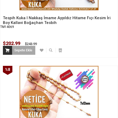
Tespih Kuka I Nakkaş İmame Ayyıldız Hitame Fıçı Kesim İri
Boy Kallavi Boğaçhan Tesbih
TM14069
$202.99
$243.99
%8
İndirim