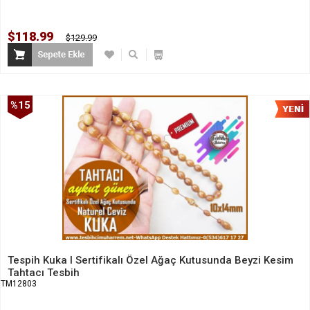
$118.99
$129.99
%15
İndirim
Tespih Kuka I Sertifikalı Özel Ağaç Kutusunda Beyzi Kesim
Tahtacı Tesbih
TM12803