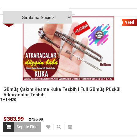
%10
İndirim
Gümüş Çakım Kesme Kuka Tesbih I Full Gümüş Püskül
Atkaracalar Tesbih
TM14420
$383.99
$425.99