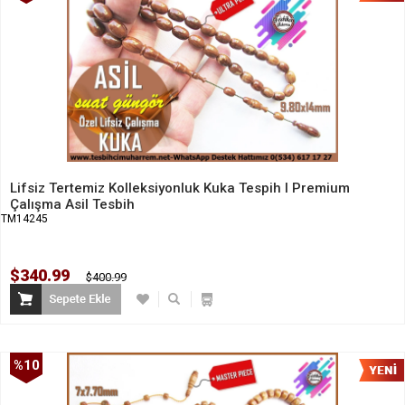
İndirim
Lifsiz Tertemiz Kolleksiyonluk Kuka Tespih I Premium
Çalışma Asil Tesbih
TM14245
$340.99
$400.99
%10
İndirim