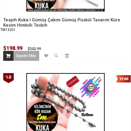
Tespih Kuka I Gümüş Çakım Gümüş Püskül Tasarım Küre
Kesim Hımbıllı Tesbih
TM13201
$198.99
$202.99
%8
İndirim