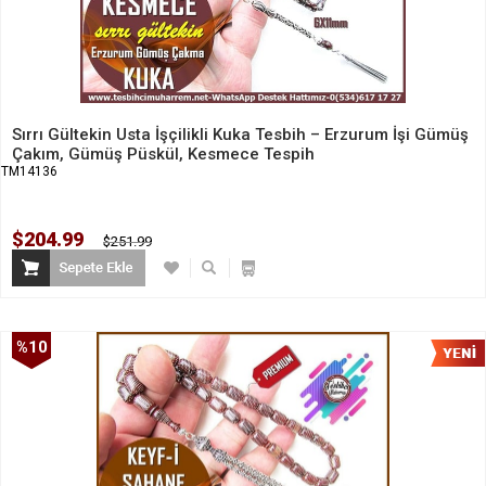
Sırrı Gültekin Usta İşçilikli Kuka Tesbih – Erzurum İşi Gümüş
Çakım, Gümüş Püskül, Kesmece Tespih
TM14136
$204.99
$251.99
%10
İndirim