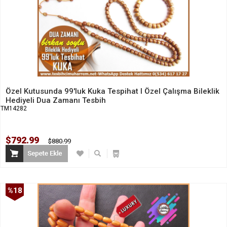
Özel Kutusunda 99'luk Kuka Tespihat I Özel Çalışma Bileklik
Hediyeli Dua Zamanı Tesbih
TM14282
$792.99
$880.99
%18
İndirim