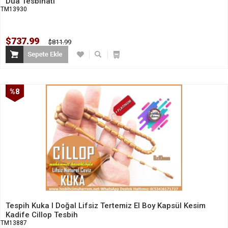
Dua Tesbihatı
TM13930
$737.99
$811.99
%8
İndirim
Tespih Kuka I Doğal Lifsiz Tertemiz El Boy Kapsül Kesim
Kadife Cillop Tesbih
TM13887