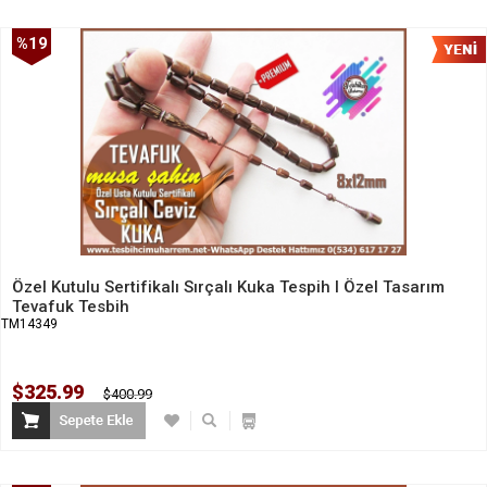
%19
İndirim
Özel Kutulu Sertifikalı Sırçalı Kuka Tespih I Özel Tasarım
Tevafuk Tesbih
TM14349
$325.99
$400.99