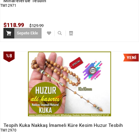
Minarelerde Tesbih
TM12971
$118.99
$129.99
%8
İndirim
Tespih Kuka Nakkaş İmameli Küre Kesim Huzur Tesbih
TM12970