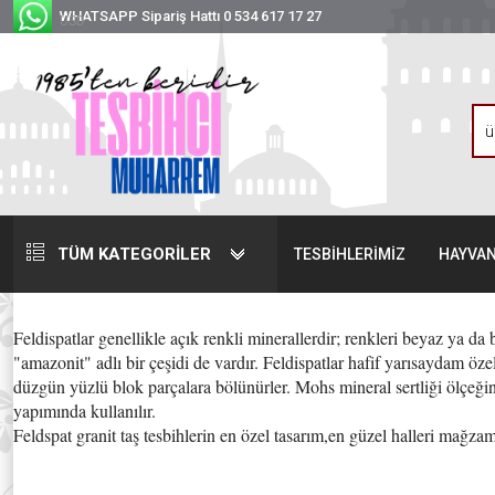
WHATSAPP Sipariş Hattı 0 534 617 17 27
USD
TÜM KATEGORİLER
TESBİHLERİMİZ
HAYVAN
Feldispatlar genellikle açık renkli minerallerdir; renkleri beyaz ya da b
"amazonit" adlı bir çeşidi de vardır. Feldispatlar hafif yarısaydam özel
düzgün yüzlü blok parçalara bölünürler. Mohs mineral sertliği ölçeğinde
yapımında kullanılır.
Feldspat granit taş tesbihlerin en özel tasarım,en güzel halleri mağzam