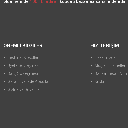
olun hem de
100 TL indirim
kuponu kazanma şansı elde edin..
ÖNEMLİ BİLGİLER
HIZLI ERİŞİM
Teslimat Koşulları
Hakkımızda
Üyelik Sözleşmesi
Müşteri Hizmetleri
Satış Sözleşmesi
Banka Hesap Numa
Garanti ve İade Koşulları
Kroki
Gizlilik ve Güvenlik