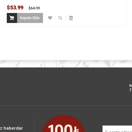
$53.99
$64.99
M
T
iz haberdar