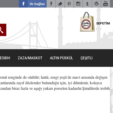
SEPETİM
TESBİH
ZAZA/MASKOT
ALTIN PÜSKÜL
ÇEŞİTLİ
remit renginde de olabilir; hattâ, rengi yeşil ile mavi arasında değişen
çatılarında zayıf düzlemler bulunduğu için, iyi dilimlenir, kolayca
ağzından biraz fazla ve aşağı yukarı porselen kadardır.Şimdilerde tesbih