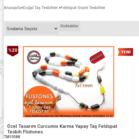
Anasayfa
>
Doğal Taş Tesbihler
>
Feldspat Granit Tesbihler
Stoktakiler
%20
İndirim
Özel Tasarım Curcumix Karma Yapay Taş Feldspat
Tesbih Flistones
TM10588