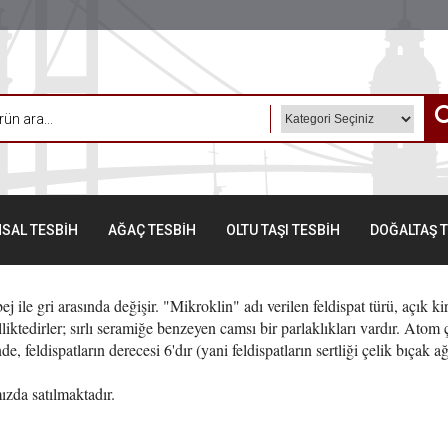
SAL TESBİH
AĞAÇ TESBİH
OLTU TAŞI TESBİH
DOĞALTAŞ 
ej ile gri arasında değişir. "Mikroklin" adı verilen feldispat türü, açık ki
liktedirler; sırlı seramiğe benzeyen camsı bir parlaklıkları vardır. Atom 
, feldispatların derecesi 6'dır (yani feldispatların sertliği çelik bıçak 
ızda satılmaktadır.