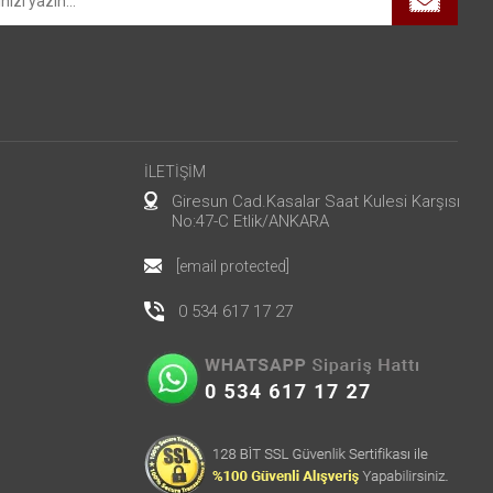
İLETİŞİM
Giresun Cad.Kasalar Saat Kulesi Karşısı
No:47-C Etlik/ANKARA
[email protected]
0 534 617 17 27