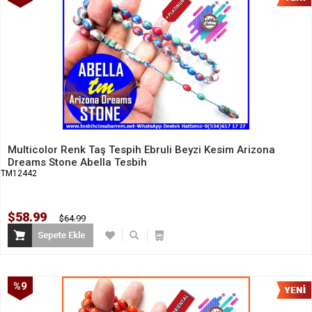
İndirim
Multicolor Renk Taş Tespih Ebruli Beyzi Kesim Arizona
Dreams Stone Abella Tesbih
TM12442
$58.99
$64.99
%9
İndirim