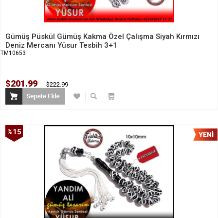
Gümüş Püskül Gümüş Kakma Özel Çalışma Siyah Kırmızı
Deniz Mercanı Yüsur Tesbih 3+1
TM10653
$201.99
$222.99
%15
İndirim