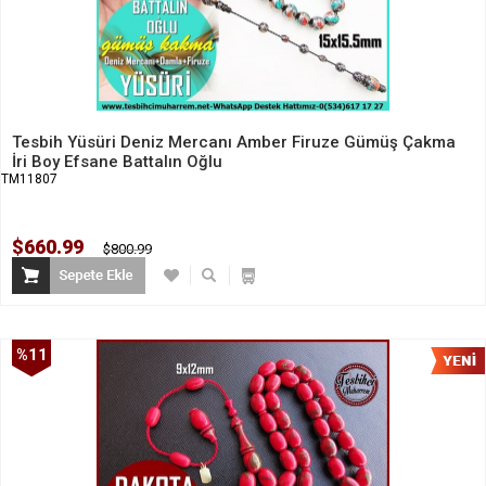
Tesbih Yüsüri Deniz Mercanı Amber Firuze Gümüş Çakma
İri Boy Efsane Battalın Oğlu
TM11807
$660.99
$800.99
%11
İndirim