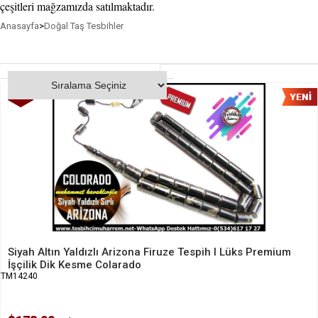
çeşitleri mağzamızda satılmaktadır.
Anasayfa
>
Doğal Taş Tesbihler
%20
İndirim
Siyah Altın Yaldızlı Arizona Firuze Tespih I Lüks Premium
İşçilik Dik Kesme Colarado
TM14240