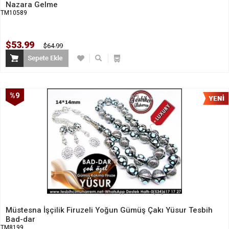
Nazara Gelme
TM10589
$53.99
$64.99
%9
İndirim
Müstesna İşçilik Firuzeli Yoğun Gümüş Çakı Yüsur Tesbih
Bad-dar
TM8199