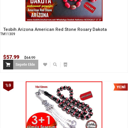
Tesbih Arizona American Red Stone Rosary Dakota
TM11309
$57.99
$64.99
%9
İndirim