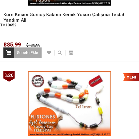
Küre Kesim Gümüş Kakma Kemik Yüsuri Çalışma Tesbih
Yandım Ali
TM10652
$85.99
$100.99
%20
İndirim