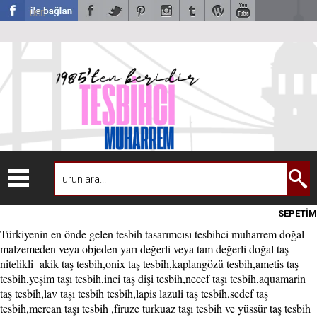
USD
SEPETİM
Türkiyenin en önde gelen tesbih tasarımcısı tesbihci muharrem doğal
malzemeden veya objeden yarı değerli veya tam değerli doğal taş
nitelikli akik taş tesbih,onix taş tesbih,kaplangözü tesbih,ametis taş
tesbih,yeşim taşı tesbih,inci taş dişi tesbih,necef taşı tesbih,aquamarin
taş tesbih,lav taşı tesbih tesbih,lapis lazuli taş tesbih,sedef taş
tesbih,mercan taşı tesbih ,firuze turkuaz taşı tesbih ve yüssür taş tesbih