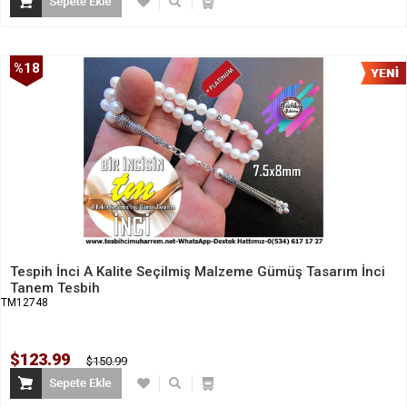
%18
İndirim
Tespih İnci A Kalite Seçilmiş Malzeme Gümüş Tasarım İnci
Tanem Tesbih
TM12748
$123.99
$150.99