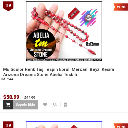
%9
İndirim
Multicolor Renk Taş Tespih Ebruli Mercani Beyzi Kesim
Arizona Dreams Stone Abelia Tesbih
TM12441
$58.99
$64.99
%9