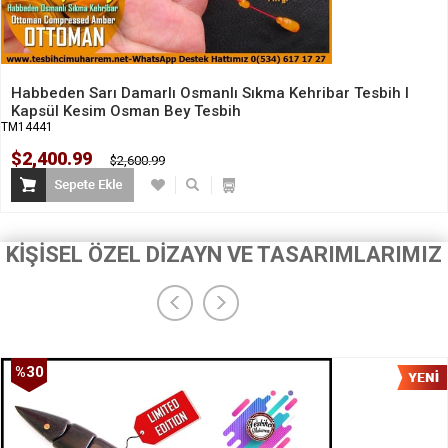
Habbeden Sarı Damarlı Osmanlı Sıkma Kehribar Tesbih I
Kapsül Kesim Osman Bey Tesbih
TM14441
$2,400.99
$2,600.99
KİŞİSEL ÖZEL DİZAYN VE TASARIMLARIMIZ
%30
İndirim