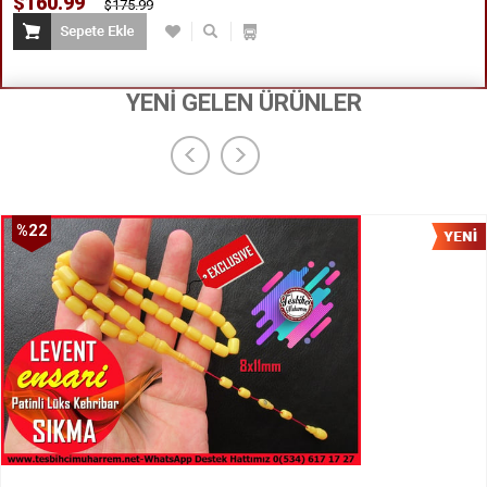
$160.99
$175.99
YENİ GELEN ÜRÜNLER
%22
İndirim