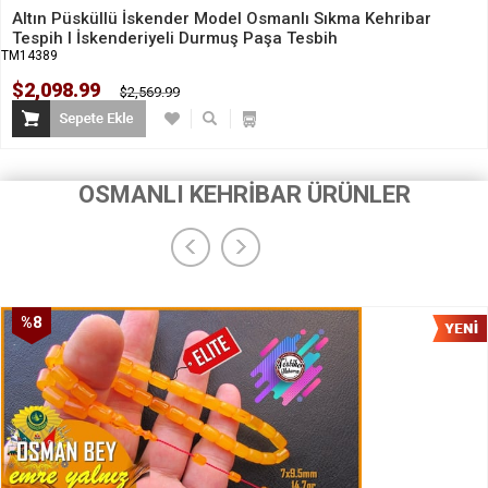
Altın Püsküllü İskender Model Osmanlı Sıkma Kehribar
Tespih I İskenderiyeli Durmuş Paşa Tesbih
TM14389
$2,098.99
$2,569.99
OSMANLI KEHRİBAR ÜRÜNLER
%8
İndirim