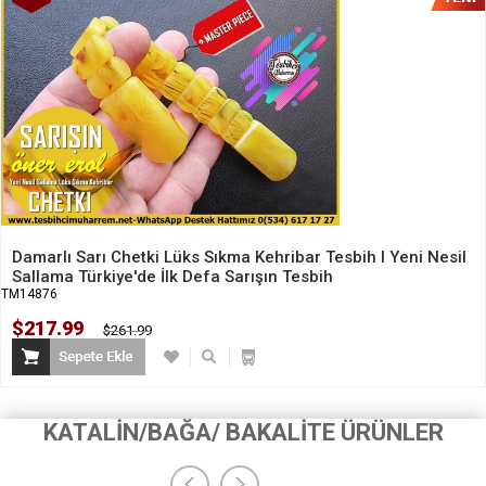
İndirim
Damarlı Sarı Chetki Lüks Sıkma Kehribar Tesbih I Yeni Nesil
Sallama Türkiye'de İlk Defa Sarışın Tesbih
TM14876
$217.99
$261.99
KATALİN/BAĞA/ BAKALİTE ÜRÜNLER