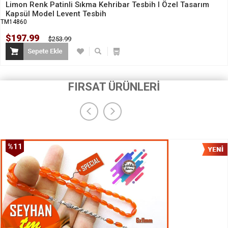
Limon Renk Patinli Sıkma Kehribar Tesbih I Özel Tasarım
Kapsül Model Levent Tesbih
TM14860
$197.99
$253.99
FIRSAT ÜRÜNLERİ
%11
İndirim