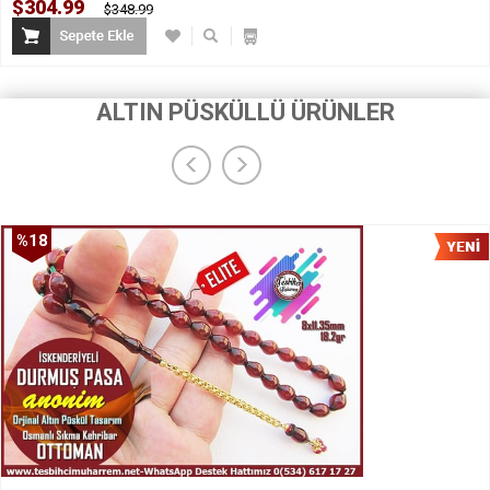
$304.99
$348.99
ALTIN PÜSKÜLLÜ ÜRÜNLER
%18
İndirim