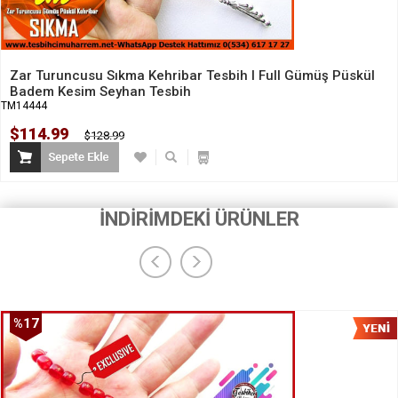
Zar Turuncusu Sıkma Kehribar Tesbih I Full Gümüş Püskül
Badem Kesim Seyhan Tesbih
TM14444
$114.99
$128.99
İNDİRİMDEKİ ÜRÜNLER
%17
İndirim