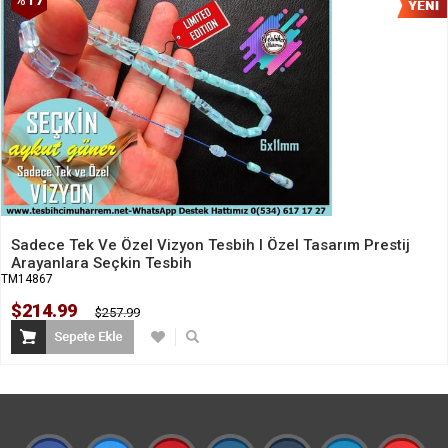
%17
İndirim
Sadece Tek Ve Özel Vizyon Tesbih I Özel Tasarım Prestij
Arayanlara Seçkin Tesbih
TM14867
$214.99
$257.99