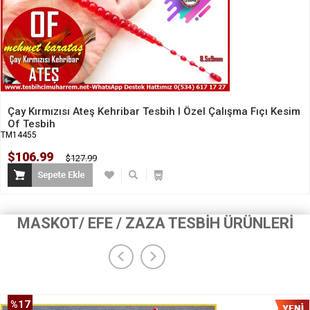
Çay Kırmızısı Ateş Kehribar Tesbih I Özel Çalışma Fıçı Kesim
Of Tesbih
TM14455
$106.99
$127.99
MASKOT/ EFE / ZAZA TESBİH ÜRÜNLERİ
%17