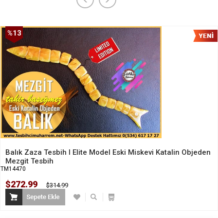
%13
İndirim
Balık Zaza Tesbih I Elite Model Eski Miskevi Katalin Objeden
Mezgit Tesbih
TM14470
$272.99
$314.99