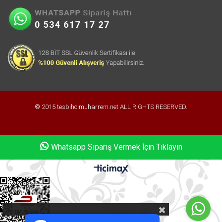
© 2015 tesbihcimuharrem.net ALL RIGHTS RESERVED.
Whatsapp Sipariş Vermek İçin Tıklayın
Whatsapp Sipariş Vermek İçin Tıklayın
PCI-DSS Ödeme Güvenliği
7/24 Canlı Destek