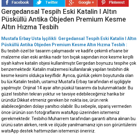
Gergedansal Tespih Eski Katalin I Altın
Püsküllü Antika Objeden Premium Kesme
Altın Hızma Tesbih
Mustafa Erbay Usta İşçilikli Gergedansal Tespih Eski Katalin I Altın
Püsküllü Antika Objeden Premium Kesme Altın Hızma Tesbih :
Bu tesbih özel bir tasarım çalışmasıdır ve kadife çekimli efsane bir
malzeme olan eski antika nadir ton bıçak sapından ince kesme kırçıllı
siyah kahve katalin objesi kullanılmıştır.Gergedan boynuzu tespihe çok
benzemektedir. Katalin malzemesi kullanılarak yapılan tesbihin dik
kesme kesimi oldukça keyiflidir. Ayrıca, günlük çekim boyutunda olan
bu lüx Katalin tesbih, ustamız Mustafa Erbay tarafından el işçiliğiyle
yapılmıştır. Orijinal 14 ayar altın püskül tasarımı da bulunmaktadır. Bu
güzel tesbihin tekrarı yoktur ve tavsiye edebileceğimiz harika bir
üründür.Dikkat etmeniz gereken bir nokta ise, ürün renk
alabileceğinden dolayı yanıltıcı olabilir. Bu sebeple, sipariş vermeden
önce ürünün son fotoğraflarını watsApp üzerinden istemeniz
gerekmektedir. Tesbihci Muharrem tarafından garanti altına alınan bu
ürünü satın alırken, renk ve ölçüde yanılmamanız için son görüntülerini
watsApp destek hattımızdan istemenizi öneririz.