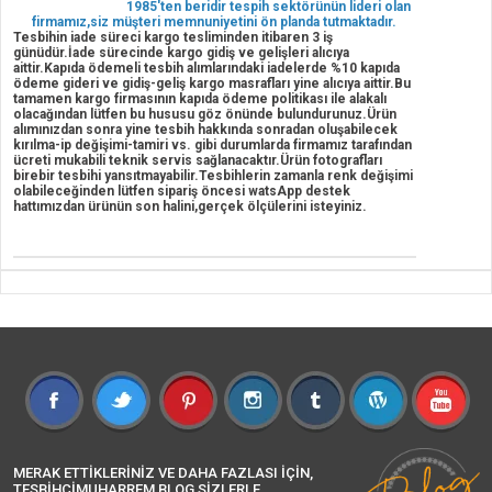
1985'ten beridir tespih sektörünün lideri olan
firmamız,siz müşteri memnuniyetini ön planda tutmaktadır.
Tesbihin iade süreci kargo tesliminden itibaren 3 iş
günüdür.İade sürecinde kargo gidiş ve gelişleri alıcıya
aittir.Kapıda ödemeli tesbih alımlarındaki iadelerde %10 kapıda
ödeme gideri ve gidiş-geliş kargo masrafları yine alıcıya aittir.Bu
tamamen kargo firmasının kapıda ödeme politikası ile alakalı
olacağından lütfen bu hususu göz önünde bulundurunuz.Ürün
alımınızdan sonra yine tesbih hakkında sonradan oluşabilecek
kırılma-ip değişimi-tamiri vs. gibi durumlarda firmamız tarafından
ücreti mukabili teknik servis sağlanacaktır.Ürün fotografları
birebir tesbihi yansıtmayabilir.Tesbihlerin zamanla renk değişimi
olabileceğinden lütfen sipariş öncesi watsApp destek
hattımızdan ürünün son halini,gerçek ölçülerini isteyiniz.
MERAK ETTİKLERİNİZ VE DAHA FAZLASI İÇİN,
TESBİHCİMUHARREM BLOG SİZLERLE...