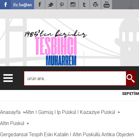
USD
SEPETİM
Anasayfa
Altın I Gümüş l İp Püskül I Kazaziye Püskül
>
>
Altın Püskül
>
Gergedansal Tespih Eski Katalin I Altın Püsküllü Antika Objeden