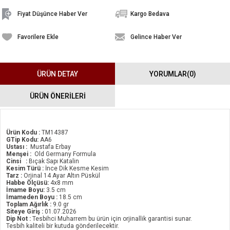
Fiyat Düşünce Haber Ver
Kargo Bedava
Favorilere Ekle
Gelince Haber Ver
ÜRÜN DETAY
YORUMLAR
(0)
ÜRÜN ÖNERILERI
Ürün Kodu :
TM14387
GTip Kodu:
AA6
Ustası :
Mustafa Erbay
Menşei :
Old Germany Formula
Cinsi :
Bıçak Sapı Katalin
Kesim Türü :
İnce Dik Kesme Kesim
Tarz :
Orjinal 14 Ayar Altın Püskül
Habbe Ölçüsü:
4x8 mm
İmame Boyu:
3.5 cm
İmameden Boyu :
18.5 cm
Toplam Ağırlık :
9.0 gr
Siteye Giriş :
01.07.2026
Dip Not :
Tesbihci Muharrem bu ürün için orjinallik garantisi sunar.
Tesbih kaliteli bir kutuda gönderilecektir.