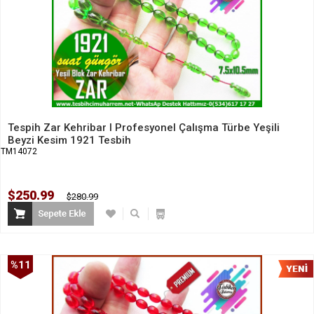
Tespih Zar Kehribar I Profesyonel Çalışma Türbe Yeşili
Beyzi Kesim 1921 Tesbih
TM14072
$250.99
$280.99
%11
İndirim