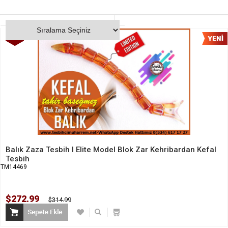
%13
İndirim
Balık Zaza Tesbih I Elite Model Blok Zar Kehribardan Kefal
Tesbih
TM14469
$272.99
$314.99