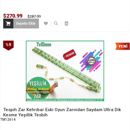
$270.99
$287.99
%9
İndirim
Tespih Zar Kehribar Eski Oyun Zarından Saydam Ultra Dik
Kesme Yeşillik Tesbih
TM12614