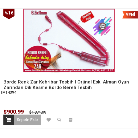
%16
İndirim
Bordo Renk Zar Kehribar Tesbih I Orjinal Eski Alman Oyun
Zarından Dik Kesme Bordo Bereli Tesbih
TM14394
$900.99
$1,071.99