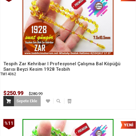
İndirim
Tespih Zar Kehribar I Profesyonel Çalışma Bal Köpüğü
Sarısı Beyzi Kesim 1928 Tesbih
TM14062
$250.99
$280.99
%11
İndirim