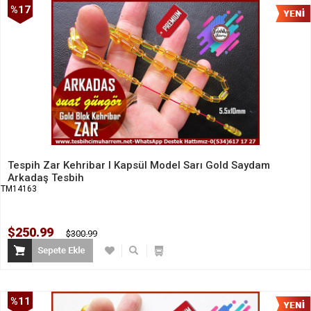
%17
İndirim
Tespih Zar Kehribar I Kapsül Model Sarı Gold Saydam
Arkadaş Tesbih
TM14163
$250.99
$300.99
%11