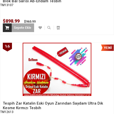
Blok Bal Sarısı Ab-Endam Tesbih
TM13107
$898.99
$965.99
%6
İndirim
Tespih Zar Katalin Eski Oyun Zarından Saydam Ultra Dik
Kesme Kırmızı Tesbih
TM12613