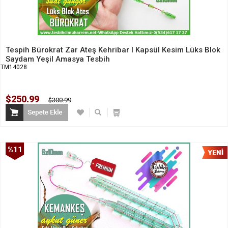
Tespih Bürokrat Zar Ateş Kehribar I Kapsül Kesim Lüks Blok
Saydam Yeşil Amasya Tesbih
TM14028
$250.99
$300.99
%11
İndirim