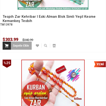
Tespih Zar Kehribar I Eski Alman Blok Simli Yeşil Kesme
Kemankeş Tesbih
TM13978
$303.99
$340.99
%25
İndirim