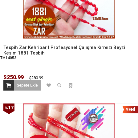
Tespih Zar Kehribar I Profesyonel Çalışma Kırmızı Beyzi
Kesim 1881 Tesbih
TM14053
$250.99
$280.99
%17
İndirim