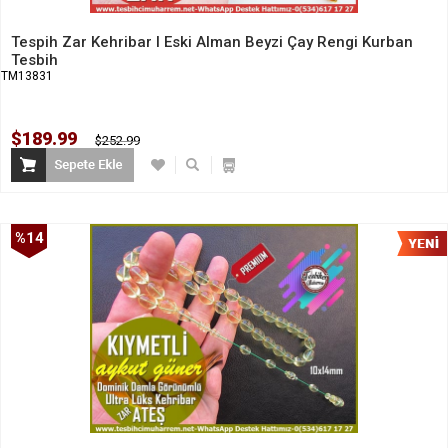
Tespih Zar Kehribar l Eski Alman Beyzi Çay Rengi Kurban
Tesbih
TM13831
$189.99
$252.99
%14
İndirim