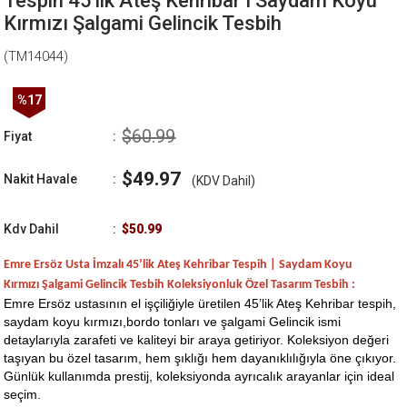
Tespih 45'lik Ateş Kehribar I Saydam Koyu
Kırmızı Şalgami Gelincik Tesbih
(TM14044)
%
17
İndirim
$60.99
Fiyat
:
$49.97
Nakit Havale
:
(KDV Dahil)
Kdv Dahil
:
$50.99
Emre Ersöz Usta İmzalı 45’lik Ateş Kehribar Tespih | Saydam Koyu
Kırmızı Şalgami Gelincik Tesbih Koleksiyonluk Özel Tasarım Tesbih :
Emre Ersöz ustasının el işçiliğiyle üretilen 45’lik Ateş Kehribar tespih,
saydam koyu kırmızı,bordo tonları ve şalgami Gelincik ismi
detaylarıyla zarafeti ve kaliteyi bir araya getiriyor. Koleksiyon değeri
taşıyan bu özel tasarım, hem şıklığı hem dayanıklılığıyla öne çıkıyor.
Günlük kullanımda prestij, koleksiyonda ayrıcalık arayanlar için ideal
seçim.