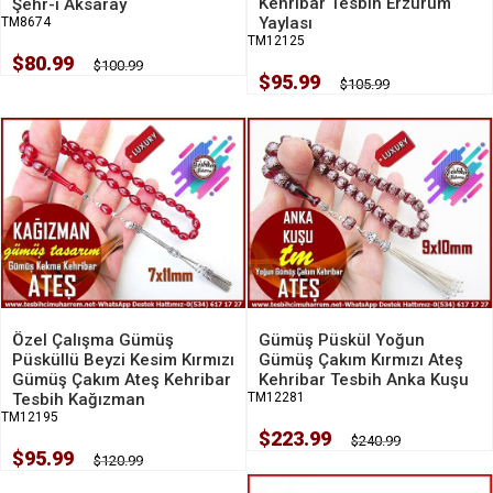
Kehribar Tesbih Erzurum
Şehr-i Aksaray
Yaylası
TM8674
TM12125
$80.99
$100.99
$95.99
$105.99
Özel Çalışma Gümüş
Gümüş Püskül Yoğun
Püsküllü Beyzi Kesim Kırmızı
Gümüş Çakım Kırmızı Ateş
Gümüş Çakım Ateş Kehribar
Kehribar Tesbih Anka Kuşu
Tesbih Kağızman
TM12281
TM12195
$223.99
$240.99
$95.99
$120.99