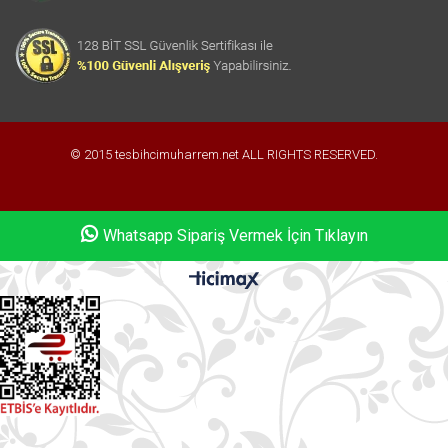
© 2015 tesbihcimuharrem.net ALL RIGHTS RESERVED.
Whatsapp Sipariş Vermek İçin Tıklayın
Whatsapp Sipariş Vermek İçin Tıklayın