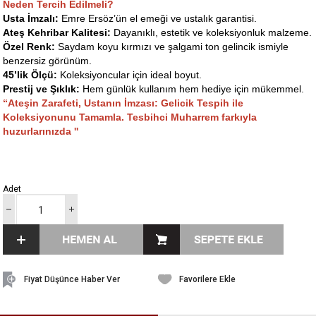
Neden Tercih Edilmeli?
Usta İmzalı:
Emre Ersöz’ün el emeği ve ustalık garantisi.
Ateş Kehribar Kalitesi:
Dayanıklı, estetik ve koleksiyonluk malzeme.
Özel Renk:
Saydam koyu kırmızı ve şalgami ton gelincik ismiyle
benzersiz görünüm.
45’lik Ölçü:
Koleksiyoncular için ideal boyut.
Prestij ve Şıklık:
Hem günlük kullanım hem hediye için mükemmel.
“Ateşin Zarafeti, Ustanın İmzası: Gelicik Tespih ile
Koleksiyonunu Tamamla. Tesbihci Muharrem farkıyla
huzurlarınızda ''
Adet
Fiyat Düşünce Haber Ver
Favorilere Ekle