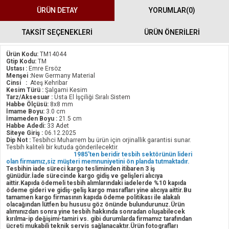
ÜRÜN DETAY
YORUMLAR
(0)
TAKSİT SEÇENEKLERİ
ÜRÜN ÖNERILERI
Ürün Kodu:
TM14044
Gtip Kodu:
TM
Ustası :
Emre Ersöz
Menşei :
New Germany Material
Cinsi :
Ateş Kehribar
Kesim Türü :
Şalgami Kesim
Tarz/Aksesuar :
Usta El İşçiliği Sıralı Sistem
Habbe Ölçüsü:
8x8 mm
İmame Boyu:
3.0 cm
İmameden Boyu :
21.5 cm
Habbe Adedi:
33 Adet
Siteye Giriş :
06.12.2025
Dip Not :
Tesbihci Muharrem bu ürün için orjinallik garantisi sunar.
Tesbih kaliteli bir kutuda gönderilecektir.
1985'ten beridir tesbih sektörünün lideri
olan firmamız,siz müşteri memnuniyetini ön planda tutmaktadır.
Tesbihin iade süreci kargo tesliminden itibaren 3 iş
günüdür.İade sürecinde kargo gidiş ve gelişleri alıcıya
aittir.Kapıda ödemeli tesbih alımlarındaki iadelerde %10 kapıda
ödeme gideri ve gidiş-geliş kargo masrafları yine alıcıya aittir.Bu
tamamen kargo firmasının kapıda ödeme politikası ile alakalı
olacağından lütfen bu hususu göz önünde bulundurunuz.Ürün
alımınızdan sonra yine tesbih hakkında sonradan oluşabilecek
kırılma-ip değişimi-tamiri vs. gibi durumlarda firmamız tarafından
ücreti mukabili teknik servis sağlanacaktır.Ürün fotografları