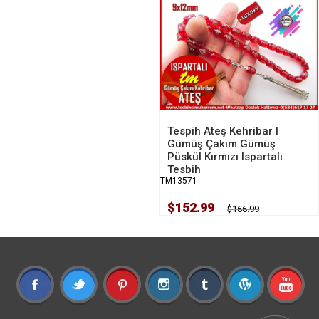
Tespih Ateş Kehribar I
Gümüş Çakım Gümüş
Püskül Kırmızı Ispartalı
Tesbih
TM13571
$152.99
$166.99