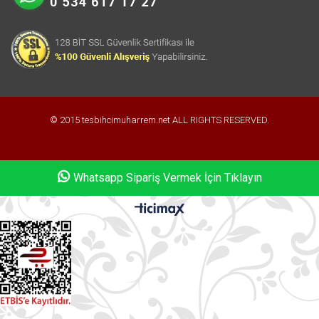
© 2015 tesbihcimuharrem.net ALL RIGHTS RESERVED.
Whatsapp Sipariş Vermek İçin Tıklayın
Whatsapp Sipariş Vermek İçin Tıklayın