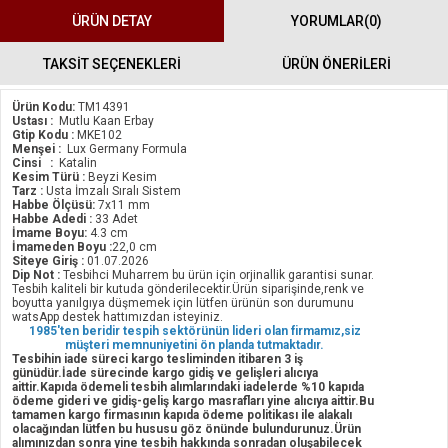
ÜRÜN DETAY
YORUMLAR
(0)
TAKSİT SEÇENEKLERİ
ÜRÜN ÖNERILERI
Ürün Kodu:
TM14391
Ustası :
Mutlu Kaan Erbay
Gtip Kodu :
MKE102
Menşei :
Lux Germany Formula
Cinsi :
Katalin
Kesim Türü :
Beyzi Kesim
Tarz :
Usta İmzalı Sıralı Sistem
Habbe Ölçüsü:
7x11 mm
Habbe Adedi :
33 Adet
İmame Boyu:
4.3 cm
İmameden Boyu :
22,0 cm
Siteye Giriş :
01.07.2026
Dip Not :
Tesbihci Muharrem bu ürün için orjinallik garantisi sunar.
Tesbih kaliteli bir kutuda gönderilecektir.Ürün siparişinde,renk ve
boyutta yanılgıya düşmemek için lütfen ürünün son durumunu
watsApp destek hattımızdan isteyiniz.
1985'ten beridir tespih sektörünün lideri olan firmamız,siz
müşteri memnuniyetini ön planda tutmaktadır.
Tesbihin iade süreci kargo tesliminden itibaren 3 iş
günüdür.İade sürecinde kargo gidiş ve gelişleri alıcıya
aittir.Kapıda ödemeli tesbih alımlarındaki iadelerde %10 kapıda
ödeme gideri ve gidiş-geliş kargo masrafları yine alıcıya aittir.Bu
tamamen kargo firmasının kapıda ödeme politikası ile alakalı
olacağından lütfen bu hususu göz önünde bulundurunuz.Ürün
alımınızdan sonra yine tesbih hakkında sonradan oluşabilecek