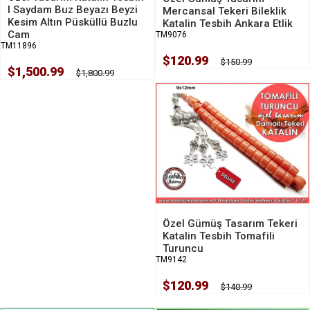
I Saydam Buz Beyazı Beyzi
Mercansal Tekeri Bileklik
Kesim Altın Püsküllü Buzlu
Katalin Tesbih Ankara Etlik
Cam
TM9076
TM11896
$120.99
$150.99
$1,500.99
$1,800.99
Özel Gümüş Tasarım Tekeri
Katalin Tesbih Tomafili
Turuncu
TM9142
$120.99
$140.99