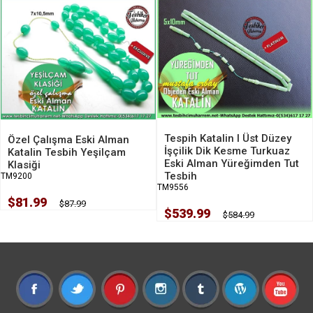
Tespih Katalin I Üst Düzey
Özel Çalışma Eski Alman
İşçilik Dik Kesme Turkuaz
Katalin Tesbih Yeşilçam
Eski Alman Yüreğimden Tut
Klasiği
Tesbih
TM9200
TM9556
$81.99
$87.99
$539.99
$584.99