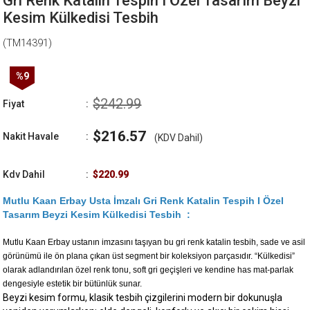
Gri Renk Katalin Tespih I Özel Tasarım Beyzi
Kesim Külkedisi Tesbih
(TM14391)
%
9
İndirim
$242.99
Fiyat
:
$216.57
Nakit Havale
:
(KDV Dahil)
Kdv Dahil
:
$220.99
Mutlu Kaan Erbay Usta İmzalı Gri Renk Katalin Tespih I Özel
Tasarım Beyzi Kesim Külkedisi Tesbih :
Mutlu Kaan Erbay ustanın imzasını taşıyan bu gri renk katalin tesbih, sade ve asil
görünümü ile ön plana çıkan üst segment bir koleksiyon parçasıdır. “Külkedisi”
olarak adlandırılan özel renk tonu, soft gri geçişleri ve kendine has mat-parlak
dengesiyle estetik bir bütünlük sunar.
Beyzi kesim formu, klasik tesbih çizgilerini modern bir dokunuşla