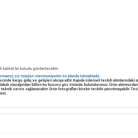
 kaliteli bir kutuda gönderilecektir.
 firmamız,siz müşteri memnuniyetini ön planda tutmaktadır.
cinde kargo gidiş ve gelişleri alıcıya aittir.Kapıda ödemeli tesbih alımlarındaki
e alakalı olacağından lütfen bu hususu göz önünde bulundurunuz.Ürün alımınızda
i teknik servis sağlanacaktır.Ürün fotografları birebir tesbihi yansıtmayabilir.T
iniz.