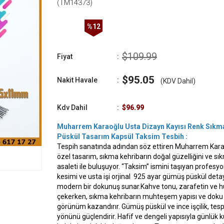
(TM14373)
%
12
İndirim
$109.99
Fiyat
:
$95.05
Nakit Havale
:
(KDV Dahil)
Kdv Dahil
:
$96.99
Muharrem Karaoğlu Usta Dizayn Kayısı Renk Sıkma
Püskül Tasarım Kapsül Taksim Tesbih :
Tespih sanatında adından söz ettiren Muharrem Karao
özel tasarım, sıkma kehribarın doğal güzelliğini ve sı
asaleti ile buluşuyor. “Taksim” ismini taşıyan profesyone
kesimi ve usta işi orjinal 925 ayar gümüş püskül deta
modern bir dokunuş sunar.Kahve tonu, zarafetin ve h
çekerken, sıkma kehribarın muhteşem yapısı ve doku z
görünüm kazandırır. Gümüş püskül ve ince işçilik, te
yönünü güçlendirir. Hafif ve dengeli yapısıyla günlük