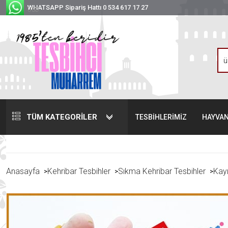
WHATSAPP Sipariş Hattı 0 534 617 17 27
USD
TÜM KATEGORİLER
TESBİHLERİMİZ
HAYVAN
Anasayfa
Kehribar Tesbihler
Sıkma Kehribar Tesbihler
Kayı
>
>
>