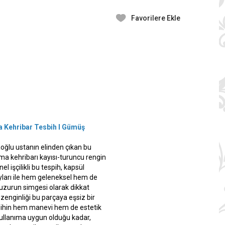
Favorilere Ekle
 Kehribar Tesbih I Gümüş
ğlu ustanın elinden çıkan bu
kma kehribarı kayısı-turuncu rengin
l işçilikli bu tespih, kapsül
yları ile hem geleneksel hem de
uzurun simgesi olarak dikkat
enginliği bu parçaya eşsiz bir
spihin hem manevi hem de estetik
 kullanıma uygun olduğu kadar,