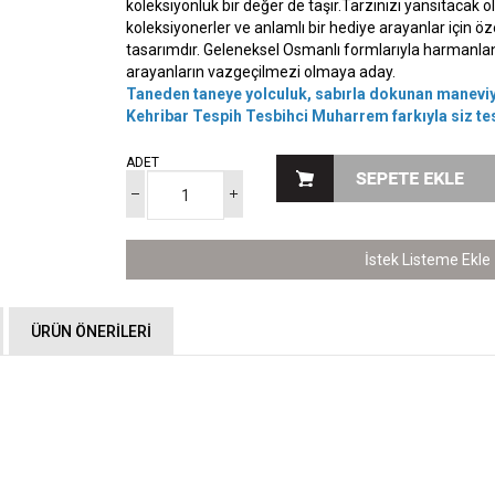
koleksiyonluk bir değer de taşır.Tarzınızı yansıtacak ol
koleksiyonerler ve anlamlı bir hediye arayanlar için ö
tasarımdır. Geleneksel Osmanlı formlarıyla harmanlana
arayanların vazgeçilmezi olmaya aday.
Taneden taneye yolculuk, sabırla dokunan maneviy
Kehribar Tespih Tesbihci Muharrem farkıyla siz te
ADET
İstek Listeme Ekle
ÜRÜN ÖNERILERI