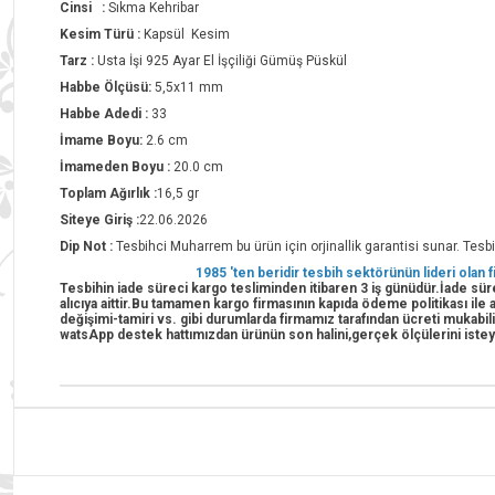
Cinsi :
Sıkma Kehribar
Kesim Türü :
Kapsül Kesim
Tarz :
Usta İşi 925 Ayar El İşçiliği Gümüş Püskül
Habbe Ölçüsü:
5,5x11 mm
Habbe Adedi :
33
İmame Boyu:
2.6 cm
İmameden Boyu :
20.0 cm
Toplam Ağırlık :
16,5 gr
Siteye Giriş :
22.06.2026
Dip Not :
Tesbihci Muharrem bu ürün için orjinallik garantisi sunar. Tesbih
1985 'ten beridir tesbih sektörünün lideri olan
Tesbihin iade süreci kargo tesliminden itibaren 3 iş günüdür.İade süre
alıcıya aittir.Bu tamamen kargo firmasının kapıda ödeme politikası il
değişimi-tamiri vs. gibi durumlarda firmamız tarafından ücreti mukabil
watsApp destek hattımızdan ürünün son halini,gerçek ölçülerini istey