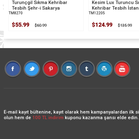
Turunçgil Sıkma Kehribar
Kesim Lux Turuncu S
Tesbih Şehr-i Sakarya
Kehribar Tesbih İstan
TM8270
TM12205
$55.99
$124.99
$60.99
$135.99
E-mail kayıt bültenine, kayıt olarak hem kampanyalardan ilk s
olun hem de
100 TL indirim
kuponu kazanma şansı elde edin..