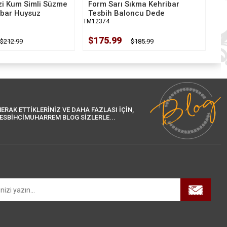
i Kum Simli Süzme
Form Sarı Sıkma Kehribar
ibar Huysuz
Tesbih Baloncu Dede
TM12374
$175.99
$212.99
$185.99
ERAK ETTİKLERİNİZ VE DAHA FAZLASI İÇİN,
ESBİHCİMUHARREM BLOG SİZLERLE...