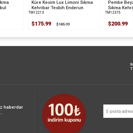
ıkma
Küre Kesim Lux Limoni Sıkma
Pembe Beyz
bul
Kehribar Tesbih Enderun
Sıkma Kehr
TM12213
TM12375
$175.99
$200.99
$185.99
M
T
iz haberdar
.