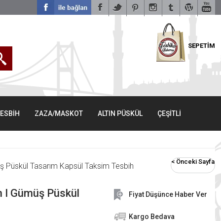
SEPETİM
TESBİH
ZAZA/MASKOT
ALTIN PÜSKÜL
ÇEŞİTLİ
< Önceki Sayfa
ş Püskül Tasarım Kapsül Taksim Tesbih
h I Gümüş Püskül
Fiyat Düşünce Haber Ver
Kargo Bedava