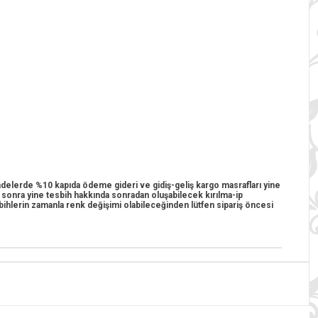
 iadelerde %10 kapıda ödeme gideri ve gidiş-geliş kargo masrafları yine
n sonra yine tesbih hakkında sonradan oluşabilecek kırılma-ip
esbihlerin zamanla renk değişimi olabileceğinden lütfen sipariş öncesi