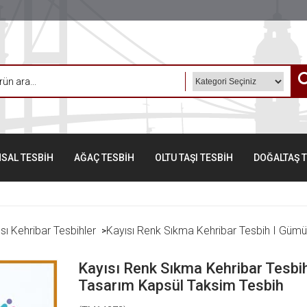
SAL TESBİH
AĞAÇ TESBİH
OLTU TAŞI TESBİH
DOĞALTAŞ 
sı Kehribar Tesbihler
Kayısı Renk Sıkma Kehribar Tesbih I Gümü
>
Kayısı Renk Sıkma Kehribar Tesbi
Tasarım Kapsül Taksim Tesbih