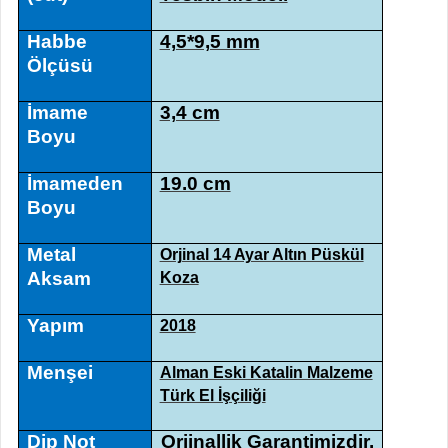
Habbe
4,5*9,5 mm
Ölçüsü
İmame
3,4 cm
Boyu
İmameden
19.0 cm
Boyu
Metal
Orjinal 14 Ayar Altın Püskül
Aksam
Koza
Yapım
2018
Menşei
Alman Eski Katalin Malzeme
Türk El İşçiliği
Dip Not
Orjinallik Garantimizdir.