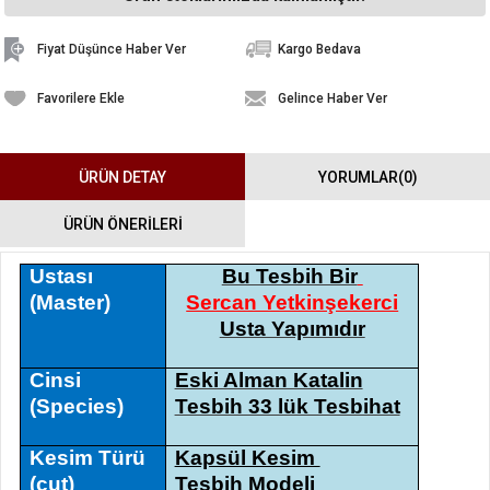
Fiyat Düşünce Haber Ver
Kargo Bedava
Favorilere Ekle
Gelince Haber Ver
ÜRÜN DETAY
YORUMLAR
(0)
ÜRÜN ÖNERILERI
Ustası
Bu Tesbih Bir
(Master)
Sercan Yetkinşekerci
Usta Yapımıdır
Cinsi
Eski Alman Katalin
(Species)
Tesbih 33 lük Tesbihat
Kesim Türü
Kapsül Kesim
(cut)
Tesbih Modeli