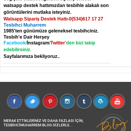
watsapp destek hattımızdan tesbihle alakalı son
görüntülerini mutlaka isteyiniz.
Watsapp Sipariş Destek Hattı-
0(534)617 17 27
Tesbihci Muharrem
1985'ten günümüze geleneksel tesbihciniz.
Tesbih'e Dair Herşey
Facebook
/
İnstagram
/
Twitter
'den bizi takip
edebilirsiniz.
Sayfalarımıza bekliyoruz..
MERAK ETTİKLERİNİZ VE DAHA FAZLASI İÇİN,
TESBİHCİMUHARREM BLOG SİZLERLE...