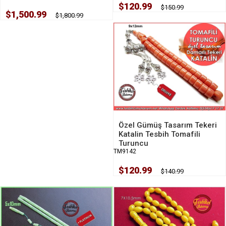
$120.99
$150.99
$1,500.99
$1,800.99
Özel Gümüş Tasarım Tekeri
Katalin Tesbih Tomafili
Turuncu
TM9142
$120.99
$140.99