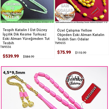
Tespih Katalin I Üst Düzey
Özel Çalışma Yellow
İşçilik Dik Kesme Turkuaz
Objeden Eski Alman Katalin
Eski Alman Yüreğimden Tut
Tesbih Sarı Odalar
Tesbih
TM9655
TM9556
$75.99
$115.99
$539.99
$584.99