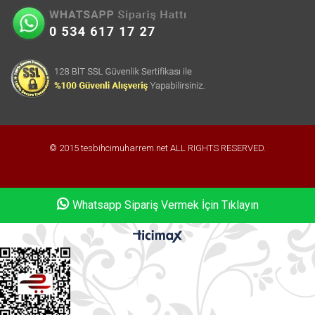
© 2015 tesbihcimuharrem.net ALL RIGHTS RESERVED.
Whatsapp Sipariş Vermek İçin Tıklayın
Whatsapp Sipariş Vermek İçin Tıklayın