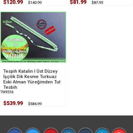
$120.99
$81.99
$140.99
$87.99
Tespih Katalin I Üst Düzey
İşçilik Dik Kesme Turkuaz
Eski Alman Yüreğimden Tut
Tesbih
TM9556
$539.99
$584.99