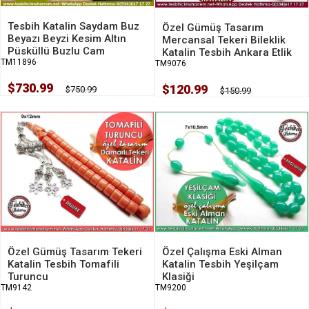
Tesbih Katalin Saydam Buz
Özel Gümüş Tasarım
Beyazı Beyzi Kesim Altın
Mercansal Tekeri Bileklik
Püsküllü Buzlu Cam
Katalin Tesbih Ankara Etlik
TM11896
TM9076
$730.99
$120.99
$750.99
$150.99
Özel Gümüş Tasarım Tekeri
Özel Çalışma Eski Alman
Katalin Tesbih Tomafili
Katalin Tesbih Yeşilçam
Turuncu
Klasiği
TM9142
TM9200