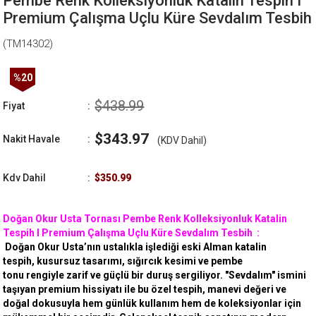
Pembe Renk Kolleksiyonluk Katalin Tespih I
Premium Çalışma Uçlu Küre Sevdalım Tesbih
(TM14302)
%
20
İndirim
$438.99
Fiyat
:
$343.97
Nakit Havale
:
(KDV Dahil)
Kdv Dahil
:
$350.99
Doğan Okur Usta Tornası Pembe Renk Kolleksiyonluk Katalin
Tespih I Premium Çalışma Uçlu Küre Sevdalım Tesbih :
Doğan Okur Usta’nın ustalıkla işlediği eski Alman katalin
tespih, kusursuz tasarımı, sığırcık kesimi ve pembe
tonu rengiyle zarif ve güçlü bir duruş sergiliyor. "Sevdalım" ismini
taşıyan premium hissiyatı ile bu özel tespih, manevi değeri ve
doğal dokusuyla hem günlük kullanım hem de koleksiyonlar için