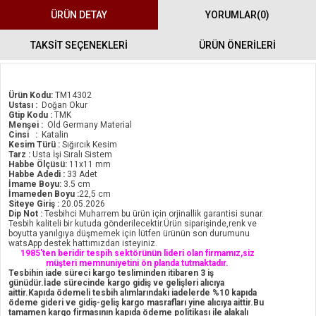
ÜRÜN DETAY
YORUMLAR
(0)
TAKSİT SEÇENEKLERİ
ÜRÜN ÖNERILERI
Ürün Kodu:
TM14302
Ustası :
Doğan Okur
Gtip Kodu :
TMK
Menşei :
Old Germany Material
Cinsi :
Katalin
Kesim Türü :
Sığırcık Kesim
Tarz :
Usta İşi Sıralı Sistem
Habbe Ölçüsü:
11x11 mm
Habbe Adedi :
33 Adet
İmame Boyu:
3.5 cm
İmameden Boyu :
22,5 cm
Siteye Giriş :
20.05.2026
Dip Not :
Tesbihci Muharrem bu ürün için orjinallik garantisi sunar.
Tesbih kaliteli bir kutuda gönderilecektir.Ürün siparişinde,renk ve
boyutta yanılgıya düşmemek için lütfen ürünün son durumunu
watsApp destek hattımızdan isteyiniz.
1985'ten beridir tespih sektörünün lideri olan firmamız,siz
müşteri memnuniyetini ön planda tutmaktadır.
Tesbihin iade süreci kargo tesliminden itibaren 3 iş
günüdür.İade sürecinde kargo gidiş ve gelişleri alıcıya
aittir.Kapıda ödemeli tesbih alımlarındaki iadelerde %10 kapıda
ödeme gideri ve gidiş-geliş kargo masrafları yine alıcıya aittir.Bu
tamamen kargo firmasının kapıda ödeme politikası ile alakalı