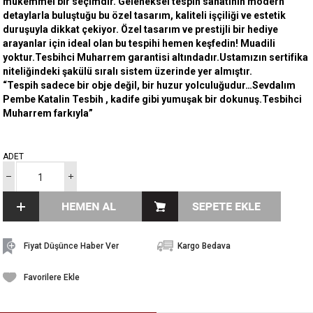
mükemmel bir seçimdir. Geleneksel tespih sanatının modern
detaylarla buluştuğu bu özel tasarım, kaliteli işçiliği ve estetik
duruşuyla dikkat çekiyor. Özel tasarım ve prestijli bir hediye
arayanlar için ideal olan bu tespihi hemen keşfedin! Muadili
yoktur.Tesbihci Muharrem garantisi altındadır.Ustamızın sertifika
niteliğindeki şakülü sıralı sistem üzerinde yer almıştır.
“Tespih sadece bir obje değil, bir huzur yolculuğudur…Sevdalım
Pembe Katalin Tesbih , kadife gibi yumuşak bir dokunuş.Tesbihci
Muharrem farkıyla”
ADET
Fiyat Düşünce Haber Ver
Kargo Bedava
Favorilere Ekle