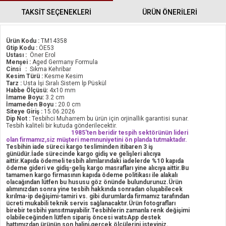
TAKSİT SEÇENEKLERİ
ÜRÜN ÖNERILERI
Ürün Kodu :
TM14358
Gtip Kodu :
ÖE53
Ustası :
Öner Erol
Menşei :
Aged Germany Formula
Cinsi :
Sıkma Kehribar
Kesim Türü :
Kesme Kesim
Tarz :
Usta İşi Sıralı Sistem İp Püskül
Habbe Ölçüsü:
4x10 mm
İmame Boyu:
3.2 cm
İmameden Boyu :
20.0 cm
Siteye Giriş :
15.06.2026
Dip Not :
Tesbihci Muharrem bu ürün için orjinallik garantisi sunar.
Tesbih kaliteli bir kutuda gönderilecektir.
1985'ten beridir tespih sektörünün lideri
olan firmamız,siz müşteri memnuniyetini ön planda tutmaktadır.
Tesbihin iade süreci kargo tesliminden itibaren 3 iş
günüdür.İade sürecinde kargo gidiş ve gelişleri alıcıya
aittir.Kapıda ödemeli tesbih alımlarındaki iadelerde %10 kapıda
ödeme gideri ve gidiş-geliş kargo masrafları yine alıcıya aittir.Bu
tamamen kargo firmasının kapıda ödeme politikası ile alakalı
olacağından lütfen bu hususu göz önünde bulundurunuz.Ürün
alımınızdan sonra yine tesbih hakkında sonradan oluşabilecek
kırılma-ip değişimi-tamiri vs. gibi durumlarda firmamız tarafından
ücreti mukabili teknik servis sağlanacaktır.Ürün fotografları
birebir tesbihi yansıtmayabilir.Tesbihlerin zamanla renk değişimi
olabileceğinden lütfen sipariş öncesi watsApp destek
hattımızdan ürünün son halini,gerçek ölçülerini isteyiniz.