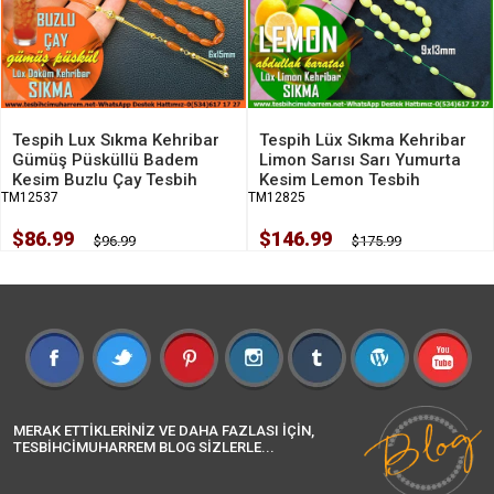
Tespih Lux Sıkma Kehribar
Tespih Lüx Sıkma Kehribar
Gümüş Püsküllü Badem
Limon Sarısı Sarı Yumurta
Kesim Buzlu Çay Tesbih
Kesim Lemon Tesbih
TM12537
TM12825
$86.99
$146.99
$96.99
$175.99
MERAK ETTİKLERİNİZ VE DAHA FAZLASI İÇİN,
TESBİHCİMUHARREM BLOG SİZLERLE...