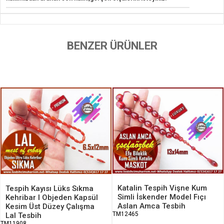
BENZER ÜRÜNLER
Katalin Tespih Vişne Kum
Tespih Kayısı Lüks Sıkma
Simli İskender Model Fıçı
Kehribar I Objeden Kapsül
Aslan Amca Tesbih
Kesim Üst Düzey Çalışma
TM12465
Lal Tesbih
TM11908