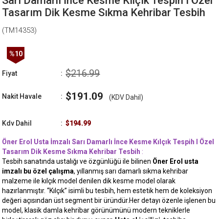
Sarı Damarlı İnce Kesme Kılçık Tespih I Özel
Tasarım Dik Kesme Sıkma Kehribar Tesbih
(TM14353)
%
10
İndirim
$216.99
Fiyat
:
$191.09
Nakit Havale
:
(KDV Dahil)
Kdv Dahil
:
$194.99
Öner Erol Usta İmzalı Sarı Damarlı İnce Kesme Kılçık Tespih I Özel
Tasarım Dik Kesme Sıkma Kehribar Tesbih
:
Tesbih sanatında ustalığı ve özgünlüğü ile bilinen
Öner Erol usta
imzalı bu özel çalışma
, yıllanmış sarı damarlı sıkma kehribar
malzeme ile kılçık model denilen dik kesme model olarak
hazırlanmıştır. “Kılçık” isimli bu tesbih, hem estetik hem de koleksiyon
değeri açısından üst segment bir üründür.Her detayı özenle işlenen bu
model, klasik damla kehribar görünümünü modern tekniklerle