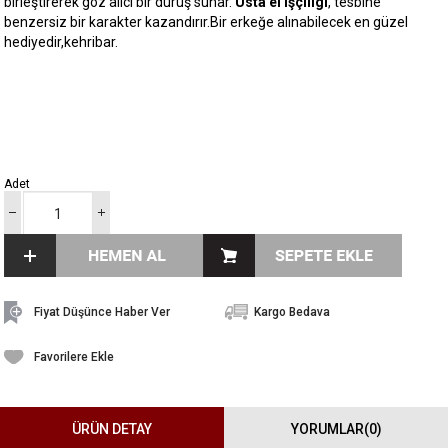
birleştirerek göz alıcı bir duruş sunar.
Usta el işçiligi
, tesbihe
benzersiz bir karakter kazandırır.Bir erkeğe alınabilecek en güzel
hediyedir,kehribar.
Adet
Fiyat Düşünce Haber Ver
Kargo Bedava
Favorilere Ekle
ÜRÜN DETAY
YORUMLAR
(0)