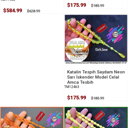
$175.99
$185.99
$584.99
$628.99
Katalin Tespih Saydam Neon
Sarı İskender Model Celal
Amca Tesbih
TM12463
$175.99
$185.99