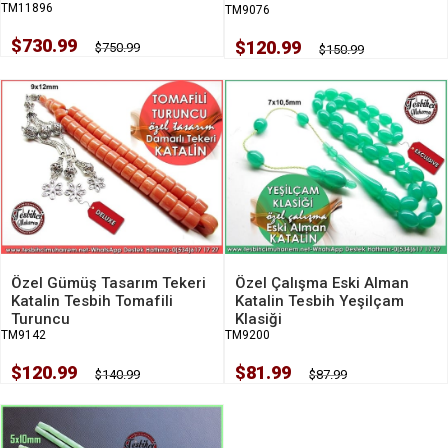
TM11896
TM9076
$730.99
$120.99
$750.99
$150.99
Özel Gümüş Tasarım Tekeri
Özel Çalışma Eski Alman
Katalin Tesbih Tomafili
Katalin Tesbih Yeşilçam
Turuncu
Klasiği
TM9142
TM9200
$120.99
$81.99
$140.99
$87.99