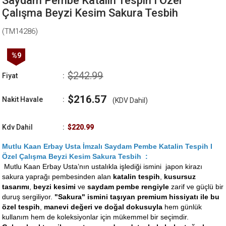
Saydam Pembe Katalin Tespih I Özel
Çalışma Beyzi Kesim Sakura Tesbih
(TM14286)
%
9
İndirim
$242.99
Fiyat
:
$216.57
Nakit Havale
:
(KDV Dahil)
Kdv Dahil
:
$220.99
Mutlu Kaan Erbay Usta İmzalı Saydam Pembe Katalin Tespih I
Özel Çalışma Beyzi Kesim Sakura Tesbih :
Mutlu Kaan Erbay Usta’nın ustalıkla işlediği ismini japon kirazı
sakura yaprağı pembesinden alan
katalin tespih
,
kusursuz
tasarımı
,
beyzi kesimi
ve
saydam pembe rengiyle
zarif ve güçlü bir
duruş sergiliyor.
"Sakura" ismini taşıyan premium hissiyatı ile bu
özel tespih
,
manevi değeri ve doğal dokusuyla
hem günlük
kullanım hem de koleksiyonlar için mükemmel bir seçimdir.