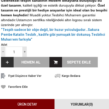
Geleneksel tespih sanatının modern detaylarla buluştuğu bu
özel tasarım
, kaliteli işçiliği ve estetik duruşuyla dikkat çekiyor.
Özel
tasarım ve prestijli bir hediye arayanlar için ideal olan bu tespihi
hemen keşfedin!
Muadili yoktur.Tesbihci Muharrem garantisi
altındadır.Ustamızın sertifika niteliğindeki altın logosu sıralı sistem
üzerinde yer almıştır.
“Tespih sadece bir obje değil, bir huzur yolculuğudur…Sakura
Pembe Katalin Tesbih , kadife gibi yumuşak bir dokunuş.Tesbihci
Muharrem farkıyla”
Adet
Fiyat Düşünce Haber Ver
Kargo Bedava
Favorilere Ekle
ÜRÜN DETAY
YORUMLAR
(0)