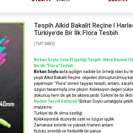
Tespih Alkid Bakalit Reçine l Harl
Türkiye'de Bir İlk Flora Tesbih
(TM13883)
Birkan Soylu Usta El İşçiliği Tespih Alkid Reçine l
Bir İlk ''Flora''Tesbih :
Birkan Soylu u
sta işçiliğin nadide bir örneği olan bu 
yeşili Alkid Bakalit Reçine objeden dönüştürülmüş ka
yapılmıştır. "Flora" ismini taşıyan tespih; anlam, zaraf
özgün tasarımıyla öne çıkıyor. Koleksiyon değeri yüks
dokunuş hem de şık bir aksesuardır.Türkite'de bir ilktir
Neden Tercih Edilmeli?
Birkan Soylu ustalığıyla şekill
malzeme.
Türkiye'de ilk olma özelliği
Koleksiyonluk düzeyde özel ve özgün işçilik
Zamansız estetik ve yüksek manevi anlam
Kutulu, prestijli ve hediyelik bir parça