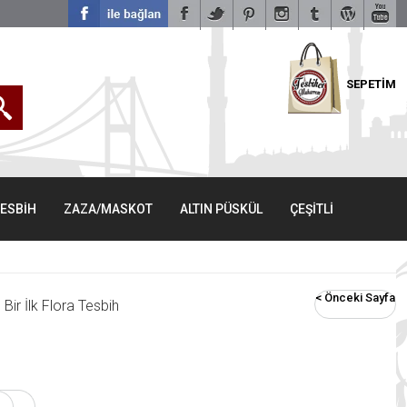
SEPETİM
TESBİH
ZAZA/MASKOT
ALTIN PÜSKÜL
ÇEŞİTLİ
< Önceki Sayfa
Bir İlk Flora Tesbih