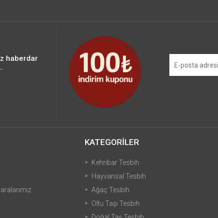
iz haberdar
.
KATEGORİLER
Kehribar Tesbih
Hayvansal Tesbih
ralarımız
Ağaç Tesbih
Oltu Taşı Tesbih
Doğal Taş Tesbih