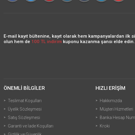
E-mail kayıt bültenine, kayıt olarak hem kampanyalardan ilk s
olun hem de
100 TL indirim
kuponu kazanma şansı elde edin..
ÖNEMLİ BİLGİLER
HIZLI ERİŞİM
Teslimat Koşulları
Hakkımızda
Üyelik Sözleşmesi
Müşteri Hizmetleri
Satış Sözleşmesi
Banka Hesap Numa
Garanti ve İade Koşulları
Kroki
Gizlilik ve Güvenlik