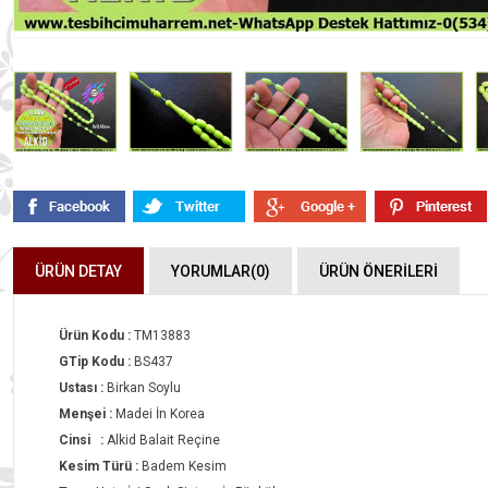
ÜRÜN DETAY
YORUMLAR
(0)
ÜRÜN ÖNERILERI
Ürün Kodu :
TM13883
GTip Kodu :
BS437
Ustası :
Birkan Soylu
Menşei :
Madei İn Korea
Cinsi :
Alkid Balait Reçine
Kesim Türü :
Badem Kesim