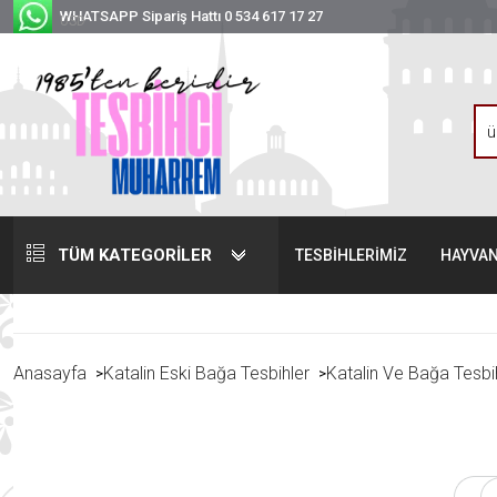
WHATSAPP Sipariş Hattı 0 534 617 17 27
USD
TÜM KATEGORİLER
TESBİHLERİMİZ
HAYVAN
Anasayfa
Katalin Eski Bağa Tesbihler
Katalin Ve Bağa Tesbi
>
>