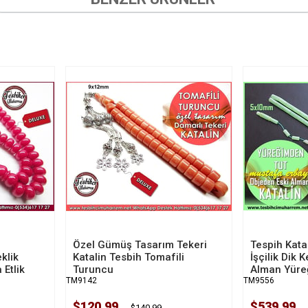
Özel Gümüş Tasarım Tekeri
Tespih Katal
klik
Katalin Tesbih Tomafili
İşçilik Dik
 Etlik
Turuncu
Alman Yüre
TM9142
TM9556
$120.99
$539.99
$140.99