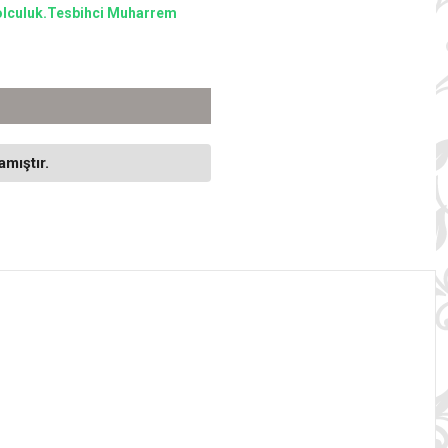
r yolculuk.Tesbihci Muharrem
mıştır.