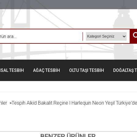
SAL TESBİH
AĞAÇ TESBİH
OLTU TAŞI TESBİH
DOĞALTAŞ 
hler
Tespih Alkid Bakalit Reçine l Harlequin Neon Yeşil Türkiye'de 
>
BENZER ÜRÜNLER