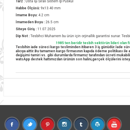
Tarz :
Usta İşi Sıralı Sistem İp Püskül
Habbe Ölçüsü:
9x13.40 mm
İmame Boyu:
4.2 cm
İmameden Boyu :
26.5 cm
Siteye Giriş :
11.07.2025
Dip Not :
Tesbihci Muharrem bu ürün için orjinallik garantisi sunar. Tesbih
1985 ten beridir tesbih sektörün lideri olan 
Tesbihin iade süreci kargo tesliminden itibaren 3 iş günüdür.İade süre
alıcıya aittir.Bu tamamen kargo firmasının kapıda ödeme politikası il
değişimi-tamiri vs. gibi durumlarda firmamız tarafından ücreti mukabil
watsApp destek hattımızdan ürünün son halini,gerçek ölçülerini istey