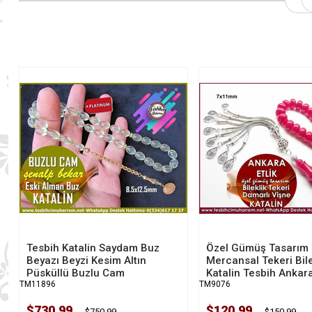
Tesbih Katalin Saydam Buz
Özel Gümüş Tasarım
Beyazı Beyzi Kesim Altın
Mercansal Tekeri Bile
Püsküllü Buzlu Cam
Katalin Tesbih Ankara
TM11896
TM9076
$730.99
$120.99
$750.99
$150.99