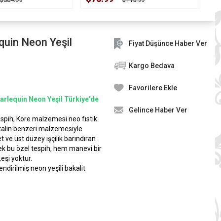
equin Neon Yeşil
Fiyat Düşünce Haber Ver
Kargo Bedava
Favorilere Ekle
 Harlequin Neon Yeşil Türkiye'de
Gelince Haber Ver
tespih, Kore malzemesi neo fıstık
talin benzeri malzemesiyle
et ve üst düzey işçilik barındıran
ek bu özel tespih, hem manevi bir
,eşi yoktur.
endirilmiş neon yeşili bakalit