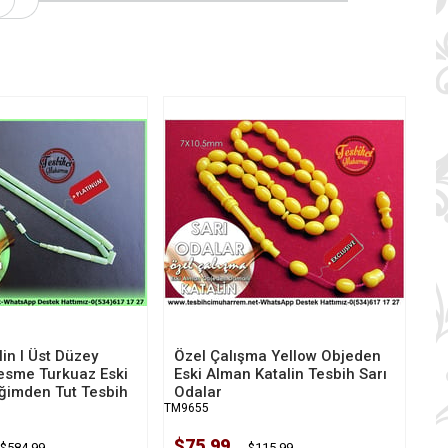
in I Üst Düzey
Özel Çalışma Yellow Objeden
 Kesme Turkuaz Eski
Eski Alman Katalin Tesbih Sarı
ğimden Tut Tesbih
Odalar
TM9655
$75.99
$584.99
$115.99