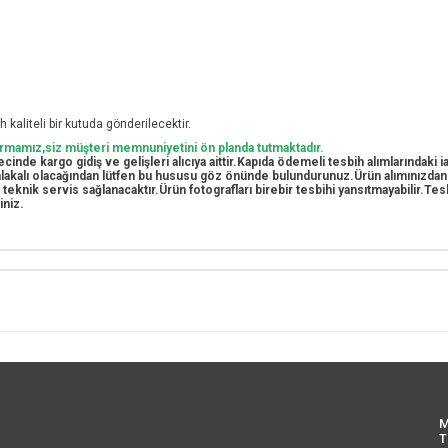
 kaliteli bir kutuda gönderilecektir.
firmamız,siz müşteri memnuniyetini ön planda tutmaktadır.
cinde kargo gidiş ve gelişleri alıcıya aittir.Kapıda ödemeli tesbih alımlarındaki
e alakalı olacağından lütfen bu hususu göz önünde bulundurunuz.Ürün alımınızda
i teknik servis sağlanacaktır.Ürün fotografları birebir tesbihi yansıtmayabilir.T
iniz.
M
T