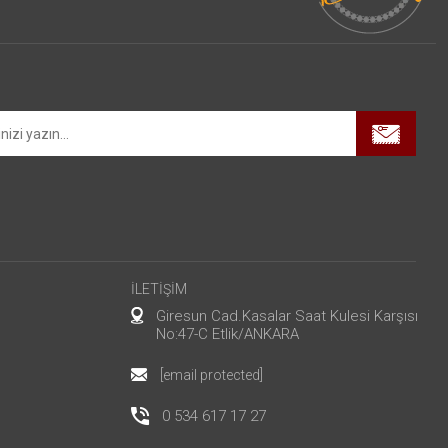
İLETİŞİM
Giresun Cad.Kasalar Saat Kulesi Karşısı
No:47-C Etlik/ANKARA
[email protected]
0 534 617 17 27