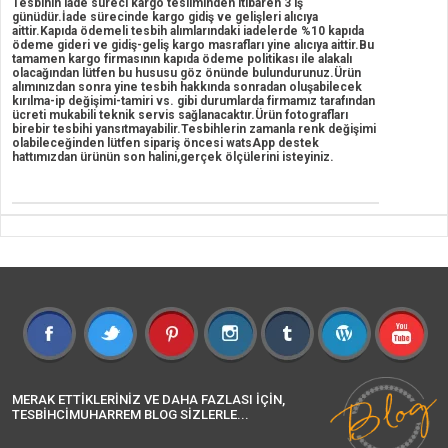
Tesbihin iade süreci kargo tesliminden itibaren 3 iş
günüdür.İade sürecinde kargo gidiş ve gelişleri alıcıya
aittir.Kapıda ödemeli tesbih alımlarındaki iadelerde %10 kapıda
ödeme gideri ve gidiş-geliş kargo masrafları yine alıcıya aittir.Bu
tamamen kargo firmasının kapıda ödeme politikası ile alakalı
olacağından lütfen bu hususu göz önünde bulundurunuz.Ürün
alımınızdan sonra yine tesbih hakkında sonradan oluşabilecek
kırılma-ip değişimi-tamiri vs. gibi durumlarda firmamız tarafından
ücreti mukabili teknik servis sağlanacaktır.Ürün fotografları
birebir tesbihi yansıtmayabilir.Tesbihlerin zamanla renk değişimi
olabileceğinden lütfen sipariş öncesi watsApp destek
hattımızdan ürünün son halini,gerçek ölçülerini isteyiniz.
MERAK ETTİKLERİNİZ VE DAHA FAZLASI İÇİN,
TESBİHCİMUHARREM BLOG SİZLERLE...