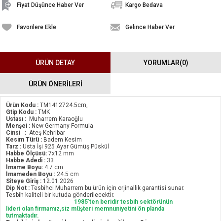
Fiyat Düşünce Haber Ver
Kargo Bedava
Favorilere Ekle
Gelince Haber Ver
ÜRÜN DETAY
YORUMLAR
(0)
ÜRÜN ÖNERILERI
Ürün Kodu :
TM1412724.5cm,
Gtip Kodu :
TMK
Ustası :
Muharrem Karaoğlu
Menşei :
New Germany Formula
Cinsi :
Ateş Kehribar
Kesim Türü :
Badem Kesim
Tarz :
Usta İşi 925 Ayar Gümüş Püskül
Habbe Ölçüsü:
7x12 mm
Habbe Adedi :
33
İmame Boyu:
4.7 cm
İmameden Boyu :
24.5 cm
Siteye Giriş :
12.01.2026
Dip Not :
Tesbihci Muharrem bu ürün için orjinallik garantisi sunar.
Tesbih kaliteli bir kutuda gönderilecektir.
1985'ten beridir tesbih sektörünün
lideri olan firmamız,siz müşteri memnuniyetini ön planda
tutmaktadır.