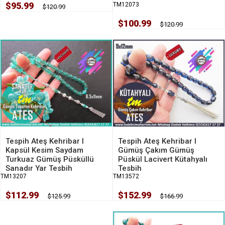
$95.99
TM12073
$120.99
$100.99
$120.99
Tespih Ateş Kehribar I
Tespih Ateş Kehribar I
Gümüş Çakım Gümüş
Kapsül Kesim Saydam
Püskül Lacivert Kütahyalı
Turkuaz Gümüş Püsküllü
Tesbih
Sanadır Yar Tesbih
TM13572
TM13207
$152.99
$112.99
$166.99
$125.99