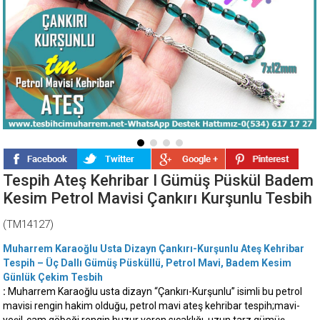
Tespih Ateş Kehribar I Gümüş Püskül Badem
Kesim Petrol Mavisi Çankırı Kurşunlu Tesbih
(TM14127)
Muharrem Karaoğlu Usta Dizayn Çankırı-Kurşunlu Ateş Kehribar
Tespih – Üç Dallı Gümüş Püsküllü, Petrol Mavi, Badem Kesim
Günlük Çekim Tesbih
:
Muharrem Karaoğlu usta dizayn “Çankırı-Kurşunlu” isimli bu petrol
mavisi rengin hakim olduğu, petrol mavi ateş kehribar tespih;mavi-
yeşil-cam göbeği rengin huzur veren sıcaklığı, uzun tarz gümüş