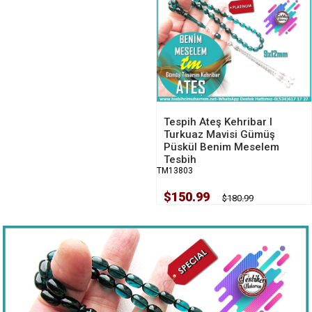
Tespih Ateş Kehribar l
Turkuaz Mavisi Gümüş
Püskül Benim Meselem
Tesbih
TM13803
$150.99
$180.99