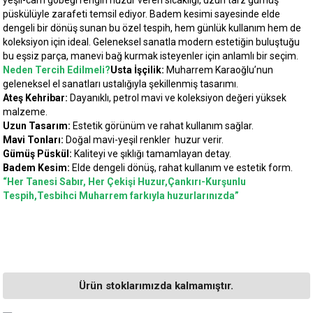
püskülüyle zarafeti temsil ediyor. Badem kesimi sayesinde elde
dengeli bir dönüş sunan bu özel tespih, hem günlük kullanım hem de
koleksiyon için ideal. Geleneksel sanatla modern estetiğin buluştuğu
bu eşsiz parça, manevi bağ kurmak isteyenler için anlamlı bir seçim.
Neden Tercih Edilmeli?
Usta İşçilik:
Muharrem Karaoğlu’nun
geleneksel el sanatları ustalığıyla şekillenmiş tasarımı.
Ateş Kehribar:
Dayanıklı, petrol mavi ve koleksiyon değeri yüksek
malzeme.
Uzun Tasarım:
Estetik görünüm ve rahat kullanım sağlar.
Mavi Tonları:
Doğal mavi-yeşil renkler huzur verir.
Gümüş Püskül:
Kaliteyi ve şıklığı tamamlayan detay.
Badem Kesim:
Elde dengeli dönüş, rahat kullanım ve estetik form.
“Her Tanesi Sabır, Her Çekişi Huzur,Çankırı-Kurşunlu
Tespih,Tesbihci Muharrem farkıyla huzurlarınızda”
Ürün stoklarımızda kalmamıştır.