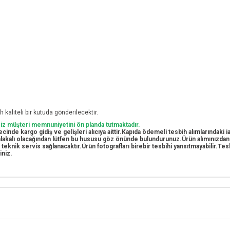
 kaliteli bir kutuda gönderilecektir.
siz müşteri memnuniyetini ön planda tutmaktadır.
cinde kargo gidiş ve gelişleri alıcıya aittir.Kapıda ödemeli tesbih alımlarındaki
e alakalı olacağından lütfen bu hususu göz önünde bulundurunuz.Ürün alımınızda
i teknik servis sağlanacaktır.Ürün fotografları birebir tesbihi yansıtmayabilir.T
iniz.