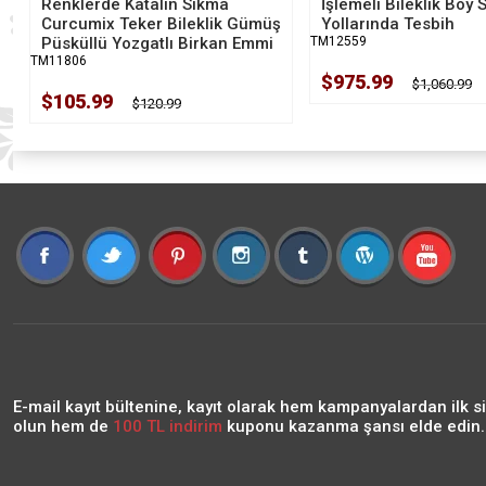
Renklerde Katalin Sıkma
İşlemeli Bileklik Boy 
Curcumix Teker Bileklik Gümüş
Yollarında Tesbih
Püsküllü Yozgatlı Birkan Emmi
TM12559
TM11806
$975.99
$1,060.99
$105.99
$120.99
E-mail kayıt bültenine, kayıt olarak hem kampanyalardan ilk s
olun hem de
100 TL indirim
kuponu kazanma şansı elde edin..