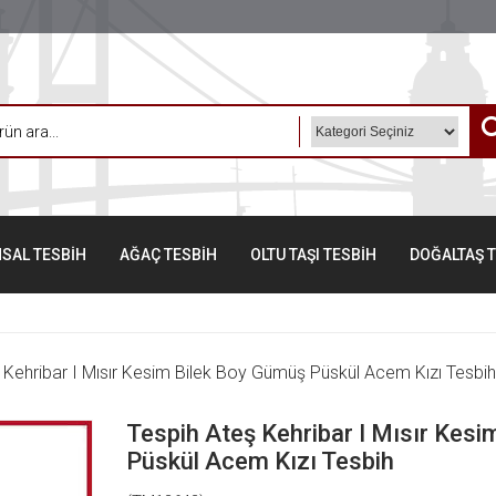
SAL TESBİH
AĞAÇ TESBİH
OLTU TAŞI TESBİH
DOĞALTAŞ 
 Kehribar I Mısır Kesim Bilek Boy Gümüş Püskül Acem Kızı Tesbih
Tespih Ateş Kehribar I Mısır Kes
Püskül Acem Kızı Tesbih