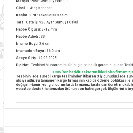
Menşei :
New Germany Formula
Cinsi :
Ateş Kehribar
Kesim Türü :
Teker-Mısır Kesim
Tarz :
Usta İşi 925 Ayar Gümüş Püskül
Habbe Ölçüsü:
8x12 mm
Habbe Adedi :
33
İmame Boyu:
2.6 cm
İmameden Boyu :
16.0 cm
Siteye Giriş :
19.03.2025
Dip Not :
Tesbihci Muharrem bu ürün için orjinallik garantisi sunar. Tesbih
1985 'ten beridir sektörün lideri olan firmamız,
Tesbihin iade süreci kargo tesliminden itibaren 3 iş günüdür.İade süre
alıcıya aittir.Bu tamamen kargo firmasının kapıda ödeme politikası il
değişimi-tamiri vs. gibi durumlarda firmamız tarafından ücreti mukabil
watsApp destek hattımızdan ürünün son halini,gerçek ölçülerini istey