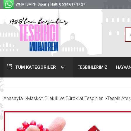
WHATSAPP Sipariş Hattı 0 534 617 17 27
USD
TÜM KATEGORİLER
TESBİHLERİMİZ
HAYVAN
Anasayfa
Maskot, Bileklik ve Bürokrat Tespihler
Tespih Ateş
>
>