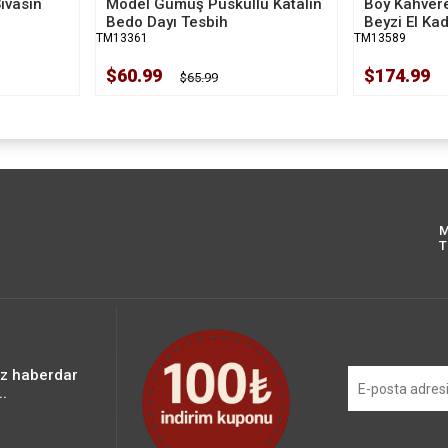
Sivasın
Model Gümüş Püsküllü Katalin
Boy Kahver
Bedo Dayı Tesbih
Beyzi El Ka
TM13361
TM13589
$60.99
$174.99
$65.99
M
T
iz haberdar
.