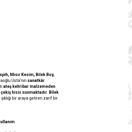
pih, Mısır Kesim, Bilek Boy,
aoğlu Usta’nın
sanatkâr
zı
ateş kehribar malzemeden
r çekiş hissi sunmaktadır
.
Bilek
şıklığı bir araya getiren zarif bir
kullanım