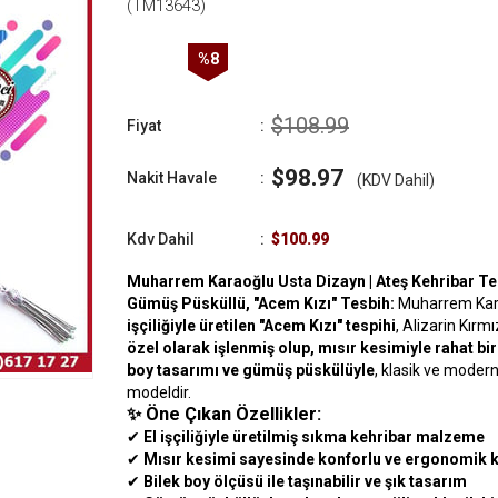
(TM13643)
%
8
İndirim
$108.99
Fiyat
:
$98.97
Nakit Havale
:
(KDV Dahil)
Kdv Dahil
:
$100.99
Muharrem Karaoğlu Usta Dizayn | Ateş Kehribar Tes
Gümüş Püsküllü, "Acem Kızı" Tesbih:
Muharrem Kar
işçiliğiyle üretilen "Acem Kızı" tespihi
, Alizarin Kırmı
özel olarak işlenmiş olup, mısır kesimiyle rahat bi
boy tasarımı ve gümüş püskülüyle
, klasik ve modern 
modeldir.
✨
Öne Çıkan Özellikler:
✔
El işçiliğiyle üretilmiş sıkma kehribar malzeme
✔
Mısır kesimi sayesinde konforlu ve ergonomik 
✔
Bilek boy ölçüsü ile taşınabilir ve şık tasarım