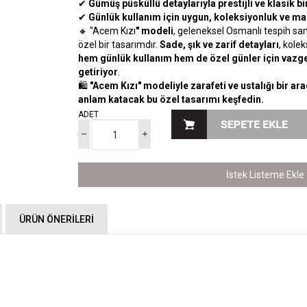
✔
Gümüş püsküllü detaylarıyla prestijli ve klasik 
✔
Günlük kullanım için uygun, koleksiyonluk ve ma
🔸 ''Acem Kızı
" modeli
, geleneksel Osmanlı tespih san
özel bir tasarımdır.
Sade, şık ve zarif detayları
, kole
hem günlük kullanım hem de özel günler için vazge
getiriyor
.
🛍
"Acem Kızı" modeliyle zarafeti ve ustalığı bir a
anlam katacak bu özel tasarımı keşfedin.
ADET
İstek Listeme Ekle
ÜRÜN ÖNERILERI