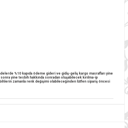
 iadelerde %10 kapıda ödeme gideri ve gidiş-geliş kargo masrafları yine
n sonra yine tesbih hakkında sonradan oluşabilecek kırılma-ip
esbihlerin zamanla renk değişimi olabileceğinden lütfen sipariş öncesi