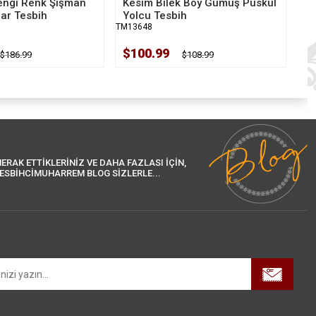
engi Renk Şişman
Kesim Bilek Boy Gümüş Püskül
dar Tesbih
Yolcu Tesbih
TM13648
$100.99
$186.99
$108.99
ERAK ETTİKLERİNİZ VE DAHA FAZLASI İÇİN,
ESBİHCİMUHARREM BLOG SİZLERLE...