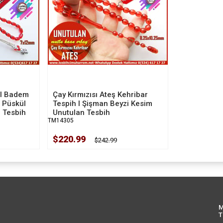
 I Badem
Çay Kırmızısı Ateş Kehribar
 Püskül
Tespih I Şişman Beyzi Kesim
 Tesbih
Unutulan Tesbih
TM14305
$220.99
$242.99
M
T