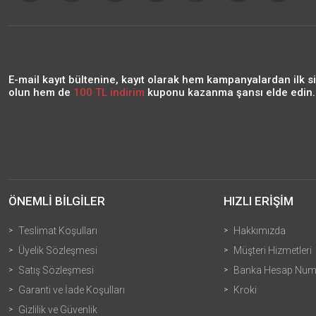
E-mail kayıt bültenine, kayıt olarak hem kampanyalardan ilk s
olun hem de
100 TL indirim
kuponu kazanma şansı elde edin..
ÖNEMLİ BİLGİLER
HIZLI ERİŞİM
Teslimat Koşulları
Hakkımızda
Üyelik Sözleşmesi
Müşteri Hizmetleri
Satış Sözleşmesi
Banka Hesap Numa
Garanti ve İade Koşulları
Kroki
Gizlilik ve Güvenlik