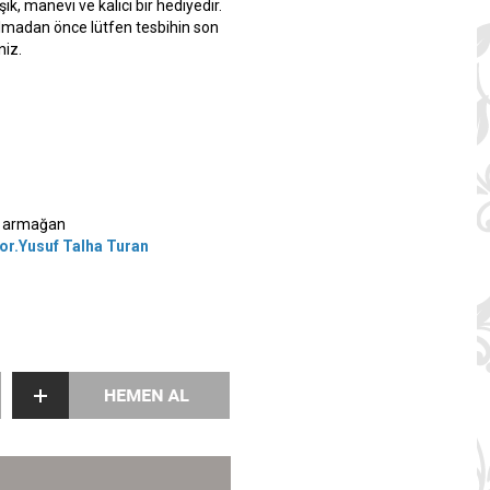
k, manevi ve kalıcı bir hediyedir.
almadan önce lütfen tesbihin son
niz.
lı armağan
uyor.Yusuf Talha Turan