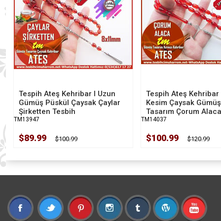
Tespih Ateş Kehribar I Uzun
Tespih Ateş Kehribar
Gümüş Püskül Çaysak Çaylar
Kesim Çaysak Gümüş
Şirketten Tesbih
Tasarım Çorum Alaca
TM13947
TM14037
$89.99
$100.99
$100.99
$120.99