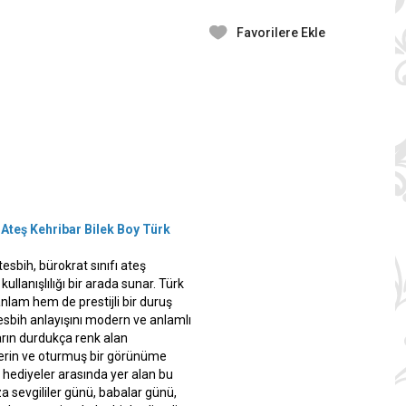
Favorilere Ekle
Ateş Kehribar Bilek Boy Türk
:
esbih, bürokrat sınıfı ateş
llanışlılığı bir arada sunar. Türk
anlam hem de prestijli bir duruş
tesbih anlayışını modern ve anlamlı
arın durdukça renk alan
derin ve oturmuş bir görünüme
 hediyeler arasında yer alan bu
za sevgililer günü, babalar günü,