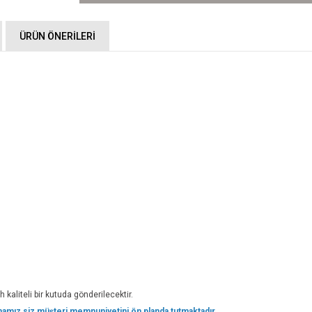
ÜRÜN ÖNERILERI
 kaliteli bir kutuda gönderilecektir.
irmamız,siz müşteri memnuniyetini ön planda tutmaktadır.