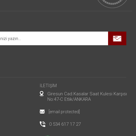
İLETİŞİM
Giresun Cad.Kasalar Saat Kulesi Karşısı
No:47-C Etlik/ANKARA
[email protected]
0 534 617 17 27