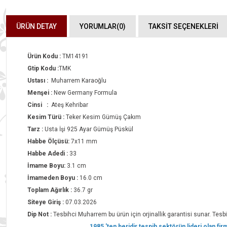
ÜRÜN DETAY
YORUMLAR
(0)
TAKSİT SEÇENEKLERİ
Ürün Kodu :
TM14191
Gtip Kodu :
TMK
Ustası :
Muharrem Karaoğlu
Menşei :
New Germany Formula
Cinsi :
Ateş Kehribar
Kesim Türü :
Teker Kesim Gümüş Çakım
Tarz :
Usta İşi 925 Ayar Gümüş Püskül
Habbe Ölçüsü:
7x11 mm
Habbe Adedi :
33
İmame Boyu:
3.1 cm
İmameden Boyu :
16.0 cm
Toplam Ağırlık :
36.7 gr
Siteye Giriş :
07.03.2026
Dip Not :
Tesbihci Muharrem bu ürün için orjinallik garantisi sunar. Tesbih
1985 'ten beridir tespih sektörün lideri olan f