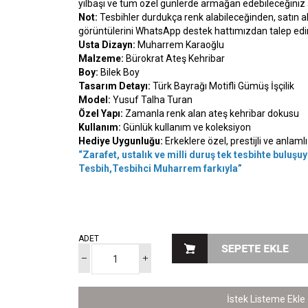
yılbaşı ve tüm özel günlerde armağan edebileceğiniz şı
Not:
Tesbihler durdukça renk alabileceğinden, satın 
görüntülerini WhatsApp destek hattımızdan talep edi
Usta Dizayn:
Muharrem Karaoğlu
Malzeme:
Bürokrat Ateş Kehribar
Boy:
Bilek Boy
Tasarım Detayı:
Türk Bayrağı Motifli Gümüş İşçilik
Model:
Yusuf Talha Turan
Özel Yapı:
Zamanla renk alan ateş kehribar dokusu
Kullanım:
Günlük kullanım ve koleksiyon
Hediye Uygunluğu:
Erkeklere özel, prestijli ve anlam
“Zarafet, ustalık ve milli duruş tek tesbihte buluş
Tesbih,Tesbihci Muharrem farkıyla”
ADET
İstek Listeme Ekle