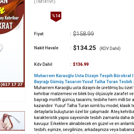
(TM14191)
%
14
İndirim
$158.99
Fiyat
:
$134.25
Nakit Havale
:
(KDV Dahil)
Kdv Dahil
:
$136.99
Muharrem Karaoğlu Usta Dizayn Tespih Bürokrat I 
Bayrağı Gümüş Tasarım Yusuf Talha Turan Tesbih 
Muharrem Karaoğlu usta dizaynı ile üretilmiş bu özel t
kehribar malzemesi ve bilek boy ölçüsüyle zarafet ve ku
bayrağı motifli gümüş tasarımı, tesbihe hem milli bir 
kazandırır. Yusuf Talha Turan isimli bu model, klasik 
detaylarla buluşturan özel bir çalışmadır. Ateş kehrib
karakteristik yapısı sayesinde tesbih zamanla daha 
kavuşur. Erkeklere alınabilecek en güzel ve en anlamlı
tesbih; eşinize, sevgilinize, arkadaşınıza veya babanı