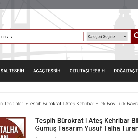
SAL TESBİH
AĞAÇ TESBİH
OLTU TAŞI TESBİH
DOĞALTAŞ 
n Tesbihler
Tespih Bürokrat I Ateş Kehribar Bilek Boy Türk Bay
>
Tespih Bürokrat I Ateş Kehribar Bi
Gümüş Tasarım Yusuf Talha Turan