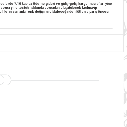
 iadelerde %10 kapıda ödeme gideri ve gidiş-geliş kargo masrafları yine
n sonra yine tesbih hakkında sonradan oluşabilecek kırılma-ip
esbihlerin zamanla renk değişimi olabileceğinden lütfen sipariş öncesi