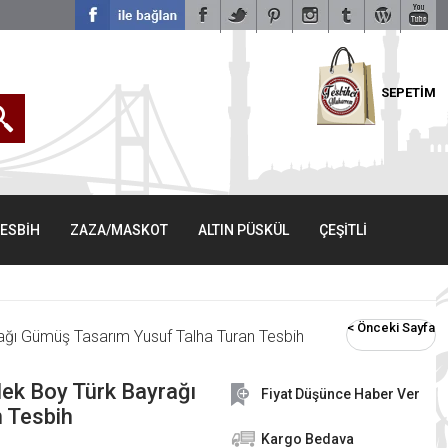
SEPETİM
TESBİH
ZAZA/MASKOT
ALTIN PÜSKÜL
ÇEŞİTLİ
< Önceki Sayfa
rağı Gümüş Tasarım Yusuf Talha Turan Tesbih
lek Boy Türk Bayrağı
Fiyat Düşünce Haber Ver
 Tesbih
Kargo Bedava