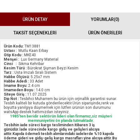
ÜRÜN DETAY
YORUMLAR
(0)
TAKSİT SEÇENEKLERİ
ÜRÜN ÖNERILERI
Ürün Kodu:
TM13881
Ustası :
Mutlu Kaan Erbay
Gtip Kodu :
MKE40
Menşei :
Lux Germany Material
Cinsi :
Sıkma Kehribar
Kesim Türü :
Bürokrat Şişman Beyzi Kesim
Tarz :
Usta İmzalı Sıralı Sistem
Habbe Ölçüsü:
5.25x7 mm
Habbe Adedi :
33 Adet
İmame Boyu:
2.4 cm
İmameden Boyu :
14.0 cm
Siteye Giriş :
11.07.2025
Dip Not :
Tesbihci Muharrem bu ürün için orjinallik garantisi sunar.
Tesbih kaliteli bir kutuda gönderilecektir.Ürün siparişinde,renk ve
boyutta yanılgıya düşmemek için lütfen ürünün son durumunu
watsApp destek hattımızdan isteyiniz.
1985'ten beridir sektörün lideri olan firmamız,siz müşteri
memnuniyetini ön planda tutmaktadır.
Tesbihin iade süreci kargo tesliminden itibaren 3 iş
günüdür.İade sürecinde kargo gidiş ve gelişleri alıcıya
aittir.Kapıda ödemeli tesbih alımlarındaki iadelerde %10 kapıda
ödeme gideri ve gidiş-geliş kargo masrafları yine alıcıya aittir.Bu