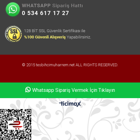
© 2015 tesbihcimuharrem.net ALL RIGHTS RESERVED.
Whatsapp Sipariş Vermek İçin Tıklayın
Whatsapp Sipariş Vermek İçin Tıklayın