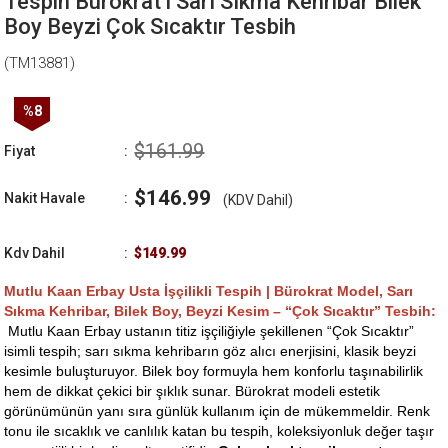
Tespih Bürokrat l Sarı Sıkma Kehribar Bilek
Boy Beyzi Çok Sıcaktır Tesbih
(TM13881)
%
8
İndirim
$161.99
Fiyat
:
$146.99
Nakit Havale
:
(KDV Dahil)
Kdv Dahil
:
$149.99
Mutlu Kaan Erbay Usta İşçilikli Tespih | Bürokrat Model, Sarı
Sıkma Kehribar, Bilek Boy, Beyzi Kesim – “Çok Sıcaktır” Tesbih:
Mutlu Kaan Erbay ustanın titiz işçiliğiyle şekillenen “Çok Sıcaktır”
isimli tespih; sarı sıkma kehribarın göz alıcı enerjisini, klasik beyzi
kesimle buluşturuyor. Bilek boy formuyla hem konforlu taşınabilirlik
hem de dikkat çekici bir şıklık sunar. Bürokrat modeli estetik
görünümünün yanı sıra günlük kullanım için de mükemmeldir. Renk
tonu ile sıcaklık ve canlılık katan bu tespih, koleksiyonluk değer taşır