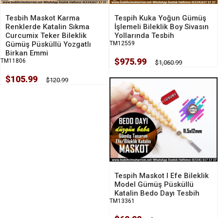
Tesbih Maskot Karma
Tespih Kuka Yoğun Gümüş
Renklerde Katalin Sıkma
İşlemeli Bileklik Boy Sivasın
Curcumix Teker Bileklik
Yollarında Tesbih
Gümüş Püsküllü Yozgatlı
TM12559
Birkan Emmi
$975.99
TM11806
$1,060.99
$105.99
$120.99
Tespih Maskot I Efe Bileklik
Model Gümüş Püsküllü
Katalin Bedo Dayı Tesbih
TM13361