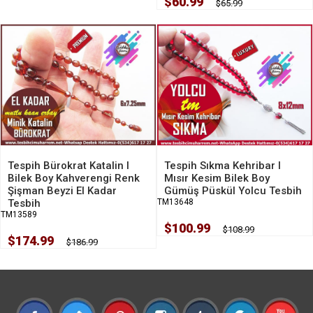
$60.99
$65.99
Tespih Bürokrat Katalin I
Tespih Sıkma Kehribar I
Bilek Boy Kahverengi Renk
Mısır Kesim Bilek Boy
Şişman Beyzi El Kadar
Gümüş Püskül Yolcu Tesbih
Tesbih
TM13648
TM13589
$100.99
$108.99
$174.99
$186.99