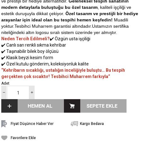
ve prestijli bir hediye alternatifidir.
Geleneksel tespih sanatının
modern detaylarla buluştuğu bu özel tasarım
, kaliteli işçiliği ve
estetik duruşuyla dikkat çekiyor.
Özel tasarım ve prestijli bir hediye
arayanlar için ideal olan bu tespihi hemen keşfedin!
Muadili
yoktur.Tesbihci Muharrem garantisi altındadır.Ustamızın sertifika
niteliğindeki altın logosu sıralı sistem üzerinde yer almıştır.
Neden Tercih Edilmeli?
✔️ Özgün usta işçiliği
✔️ Canlı sarı renkli sıkma kehribar
✔️ Taşınabilir bilek boy ölçüsü
✔️ Klasik beyzi kesim form
✔️ Özel kutulu gönderim, koleksiyonluk kalite
“Kehribarın sıcaklığı, ustalığın inceliğiyle buluştu… Bu tespih
gerçekten çok sıcaktır! Tesbihci Muharrem farkıyla”
Adet
Fiyat Düşünce Haber Ver
Kargo Bedava
Favorilere Ekle