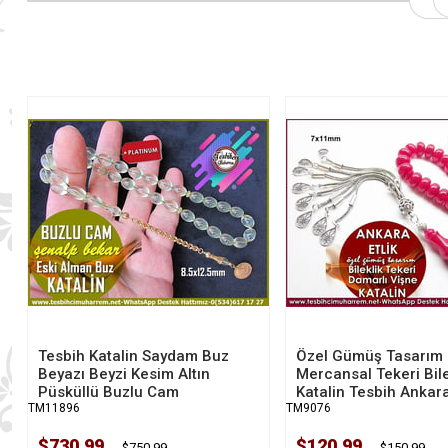
Tesbih Katalin Saydam Buz
Özel Gümüş Tasarım
Beyazı Beyzi Kesim Altın
Mercansal Tekeri Bile
Püsküllü Buzlu Cam
Katalin Tesbih Ankara
TM11896
TM9076
$730.99
$120.99
$750.99
$150.99