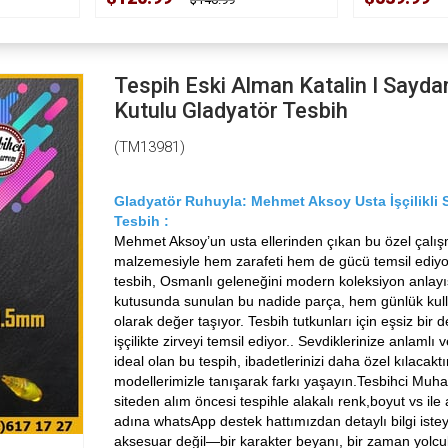
Tespih Eski Alman Katalin I Sayd
Kutulu Gladyatör Tesbih
(TM13981)
Gladyatör Ruhuyla: Mehmet Aksoy Usta İşçilikli
Tesbih :
Mehmet Aksoy’un usta ellerinden çıkan bu özel çalı
malzemesiyle hem zarafeti hem de gücü temsil ediyor
tesbih, Osmanlı geleneğini modern koleksiyon anlayış
kutusunda sunulan bu nadide parça, hem günlük kul
olarak değer taşıyor. Tesbih tutkunları için eşsiz bir
işçilikte zirveyi temsil ediyor.. Sevdiklerinize anlamlı
ideal olan bu tespih, ibadetlerinizi daha özel kılacaktır.
modellerimizle tanışarak farkı yaşayın.Tesbihci Muhar
siteden alım öncesi tespihle alakalı renk,boyut vs il
adına whatsApp destek hattımızdan detaylı bilgi istey
aksesuar değil—bir karakter beyanı, bir zaman yolcul