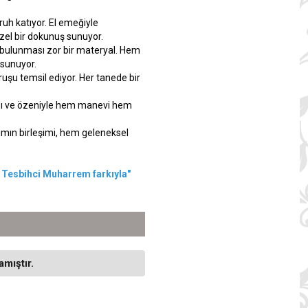
uh katıyor. El emeğiyle
özel bir dokunuş sunuyor.
 bulunması zor bir materyal. Hem
 sunuyor.
uşu temsil ediyor. Her tanede bir
ığı ve özeniyle hem manevi hem
ımın birleşimi, hem geleneksel
r
Tesbihci Muharrem farkıyla"
mıştır.