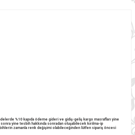
 iadelerde %10 kapıda ödeme gideri ve gidiş-geliş kargo masrafları yine
n sonra yine tesbih hakkında sonradan oluşabilecek kırılma-ip
esbihlerin zamanla renk değişimi olabileceğinden lütfen sipariş öncesi