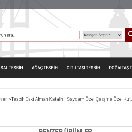
SAL TESBİH
AĞAÇ TESBİH
OLTU TAŞI TESBİH
DOĞALTAŞ 
hler
Tespih Eski Alman Katalin I Saydam Özel Çalışma Özel Kutu
>
BENZER ÜRÜNLER