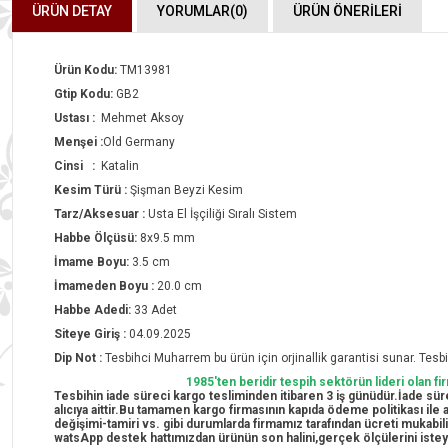
ÜRÜN DETAY
YORUMLAR
(0)
ÜRÜN ÖNERILERI
Ürün Kodu:
TM13981
Gtip Kodu:
GB2
Ustası :
Mehmet Aksoy
Menşei :
Old Germany
Cinsi :
Katalin
Kesim Türü :
Şişman Beyzi Kesim
Tarz/Aksesuar :
Usta El İşçiliği Sıralı Sistem
Habbe Ölçüsü:
8x9.5 mm
İmame Boyu:
3.5 cm
İmameden Boyu :
20.0 cm
Habbe Adedi:
33 Adet
Siteye Giriş :
04.09.2025
Dip Not :
Tesbihci Muharrem bu ürün için orjinallik garantisi sunar. Tesbih
1985'ten beridir tespih sektörün lideri olan f
Tesbihin iade süreci kargo tesliminden itibaren 3 iş günüdür.İade süre
alıcıya aittir.Bu tamamen kargo firmasının kapıda ödeme politikası il
değişimi-tamiri vs. gibi durumlarda firmamız tarafından ücreti mukabil
watsApp destek hattımızdan ürünün son halini,gerçek ölçülerini istey