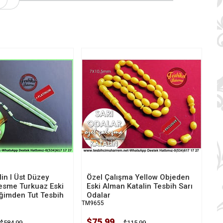
in I Üst Düzey
Özel Çalışma Yellow Objeden
 Kesme Turkuaz Eski
Eski Alman Katalin Tesbih Sarı
ğimden Tut Tesbih
Odalar
TM9655
$75.99
$584.99
$115.99