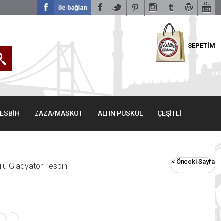
SEPETİM
TESBİH
ZAZA/MASKOT
ALTIN PÜSKÜL
ÇEŞİTLİ
< Önceki Sayfa
lu Gladyatör Tesbih