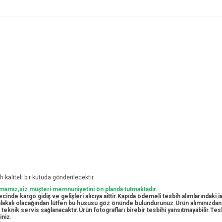
 kaliteli bir kutuda gönderilecektir.
irmamız,siz müşteri memnuniyetini ön planda tutmaktadır.
cinde kargo gidiş ve gelişleri alıcıya aittir.Kapıda ödemeli tesbih alımlarındaki
e alakalı olacağından lütfen bu hususu göz önünde bulundurunuz.Ürün alımınızda
i teknik servis sağlanacaktır.Ürün fotografları birebir tesbihi yansıtmayabilir.T
iniz.