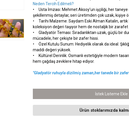
Neden Tercih Edilmeli?
• Usta İmzası: Mehmet Aksoy’un işçiliği, her taneye r
şekillenmiş detaylar, seri üretimden çok uzak, kişiye 
• Tarihi Malzeme: Saydam Eski Alman Katalin, artık
koleksiyon değeri taşıyor hem de nostaljik bir zarafet
• Gladyatör Teması: Sıradanlıktan uzak, güçlü bir dur
mücadele, her çekişte bir zafer hissi.
• Özel Kutulu Sunum: Hediyelik olarak da ideal. Şıkl
maddi değeri yüksek.
• Kültürel Derinlik: Osmanlı estetiğiyle modern tasar
hem çağdaş zevklere hitap ediyor.
"Gladyatör ruhuyla dizilmiş zaman,her tanede bir zafe
İstek Listeme Ekle
Ürün stoklarımızda kalma