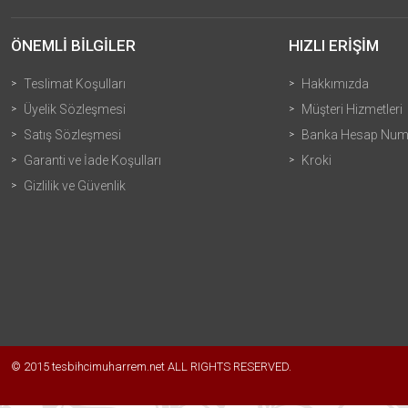
ÖNEMLİ BİLGİLER
HIZLI ERİŞİM
Teslimat Koşulları
Hakkımızda
Üyelik Sözleşmesi
Müşteri Hizmetleri
Satış Sözleşmesi
Banka Hesap Numa
Garanti ve İade Koşulları
Kroki
Gizlilik ve Güvenlik
© 2015 tesbihcimuharrem.net ALL RIGHTS RESERVED.