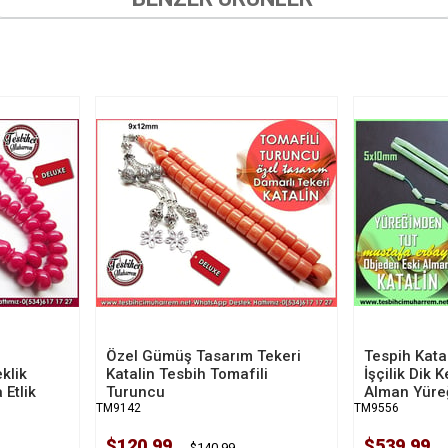
Özel Gümüş Tasarım Tekeri
Tespih Katal
klik
Katalin Tesbih Tomafili
İşçilik Dik
 Etlik
Turuncu
Alman Yüre
TM9142
TM9556
$120.99
$539.99
$140.99