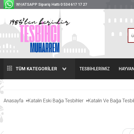
WHATSAPP Sipariş Hattı 0 534 617 17 27
USD
TÜM KATEGORİLER
TESBİHLERİMİZ
HAYVAN
Anasayfa
Katalin Eski Bağa Tesbihler
Katalin Ve Bağa Tesbi
>
>