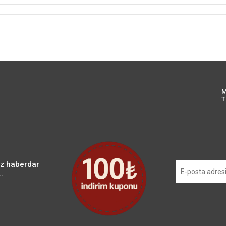
M
T
iz haberdar
.