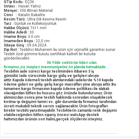
GTip Kodu :
EÇ36
Ustası :
Hasan Yalnız
Menşei :
Old Alman Material
Cinsi :
Katalin Bakalite
Kesim Türü :
Ultra Dik Kesme Kesim
Tarz :
Günlük ve Kolleksiyonluk
Habbe Ölçüsü:
7x11 mm
Habbe Adedi :
33
İmame Boyu:
3.0 cm
İmameden Boyu :
22,0 cm
Siteye Giriş :
09.04.2024
Dip Not :
Tesbihci Muharrem bu ürün için orjinallik garantisi sunar.
Tesbih özel gömme kutulu sertifikalı kaliteli bir kutuda
gönderilecektir.
36 Yıldır sektörün lideri olan
firmamız,siz müşteri memnuniyetini ön planda tutmaktadır.
Tesbihin iade süreci kargo tesliminden itibaren 3 iş
günüdür.İade sürecinde kargo gidiş ve gelişleri alıcıya
aittir.Kapıda ödemeli tesbih alımlarındaki iadelerde %10 kapıda
ödeme gideri ve gidiş-geliş kargo masrafları yine alıcıya aittir.Bu
tamamen kargo firmasının kapıda ödeme politikası ile alakalı
olacağından lütfen bu hususu göz önünde bulundurunuz.Ürün
alımınızdan sonra yine tesbih hakkında sonradan oluşabilecek
kırılma-ip değişimi-tamiri vs. gibi durumlarda firmamız tarafından
ücreti mukabili teknik servis sağlanacaktır.Ürün fotografları
birebir tesbihi yansıtmayabilir.Tesbihlerin zamanla renk değişimi
olabileceğinden lütfen sipariş öncesi watsApp destek
hattımızdan ürünün son halini,gerçek ölçülerini isteyiniz.