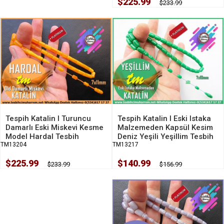
$225.99
$233.99
Tespih Katalin I Eski Istaka
Tespih Katalin I Turuncu
Malzemeden Kapsül Kesim
Damarlı Eski Miskevi Kesme
Deniz Yeşili Yeşillim Tesbih
Model Hardal Tesbih
TM13217
TM13204
$140.99
$225.99
$156.99
$233.99