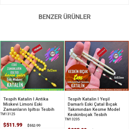
BENZER ÜRÜNLER
Tespih Katalin I Antika
Tespih Katalin I Yeşil
Miskevi Limoni Eski
Damarlı Eski Çatal Bıçak
Zamanların Işıltısı Tesbih
Takımından Kesme Model
TM13125
Keskinbıçak Tesbih
TM13205
$511.99
$552.99