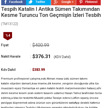
Tespih Katalin I Antika Sümen Takımından
Kesme Turuncu Ton Geçmişin İzleri Tesbih
(TM13122)
%
4
İndirim
$400.99
Fiyat
:
$376.31
Nakit Havale
:
(KDV Dahil)
Kdv Dahil
:
$383.99
Premium profesyonel çalışma,eski Alman masa üstü sümen takımı
katalin objeden damarlı,kısa imame,dik kesme ,renginin doruğunda ultra lüx
muazzam eşsiz Osmanlıya en yakın katalin tesbih malzemesinden hatasız,sıfır
delim kesme kesim sıralı sistem tasarım ustamız Hasan Yalnız tarafından torna
edilmiş,a klas bir tesbihtir.Muadili yoktur.Tavsiye ederiz.Lütfen sipariş öncesi
yanılgıya düşmemek adına ürünün son görüntülerini watsApp destek hattımız
tarafından isteyiniz.Tesbihci Muharrem garantisi altındadır.Kutusu ile birlikte