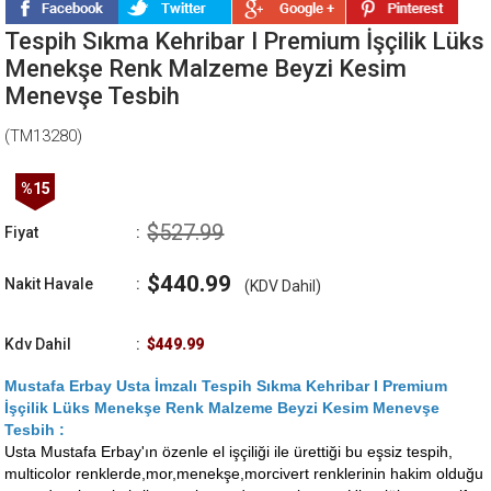
Tespih Sıkma Kehribar I Premium İşçilik Lüks
Menekşe Renk Malzeme Beyzi Kesim
Menevşe Tesbih
(TM13280)
%
15
İndirim
$527.99
Fiyat
:
$440.99
Nakit Havale
:
(KDV Dahil)
Kdv Dahil
:
$449.99
Mustafa Erbay Usta İmzalı Tespih Sıkma Kehribar I Premium
İşçilik Lüks Menekşe Renk Malzeme Beyzi Kesim Menevşe
Tesbih :
Usta Mustafa Erbay'ın özenle el işçiliği ile ürettiği bu eşsiz tespih,
multicolor renklerde,mor,menekşe,morcivert renklerinin hakim olduğu