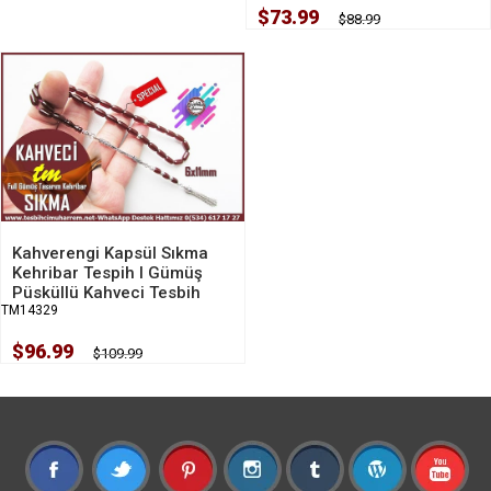
$73.99
$88.99
Kahverengi Kapsül Sıkma
Kehribar Tespih I Gümüş
Püsküllü Kahveci Tesbih
TM14329
$96.99
$109.99