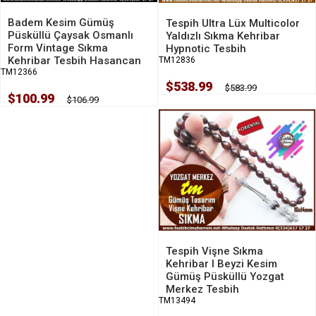
Badem Kesim Gümüş
Tespih Ultra Lüx Multicolor
Püsküllü Çaysak Osmanlı
Yaldızlı Sıkma Kehribar
Form Vintage Sıkma
Hypnotic Tesbih
Kehribar Tesbih Hasancan
TM12836
TM12366
$538.99
$583.99
$100.99
$106.99
Tespih Vişne Sıkma
Kehribar I Beyzi Kesim
Gümüş Püsküllü Yozgat
Merkez Tesbih
TM13494