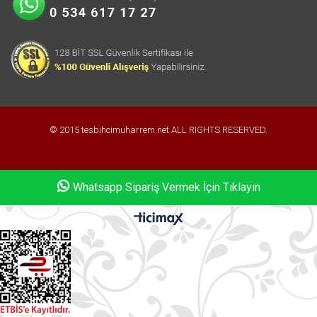
© 2015 tesbihcimuharrem.net ALL RIGHTS RESERVED.
Whatsapp Sipariş Vermek İçin Tıklayın
Whatsapp Sipariş Vermek İçin Tıklayın