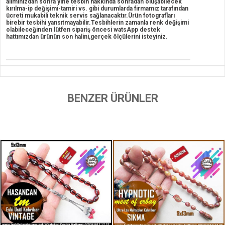
alımınızdan sonra yine tesbih hakkında sonradan oluşabilecek
kırılma-ip değişimi-tamiri vs. gibi durumlarda firmamız tarafından
ücreti mukabili teknik servis sağlanacaktır.Ürün fotografları
birebir tesbihi yansıtmayabilir.Tesbihlerin zamanla renk değişimi
olabileceğinden lütfen sipariş öncesi watsApp destek
hattımızdan ürünün son halini,gerçek ölçülerini isteyiniz.
BENZER ÜRÜNLER