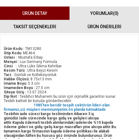
ÜRÜN DETAY
YORUMLAR
(0)
TAKSİT SEÇENEKLERİ
ÜRÜN ÖNERILERI
Ürün Kodu :
TM13280
Gtip Kodu:
ME464
Ustası :
Mustafa Erbay
Menşei :
Lux Germany Formula
Cinsi :
Ultra Lüks Sıkma Kehribar
Kesim Türü :
Ultra Beyzi Kesim
Tarz :
Günlük ve Kolleksiyonluk
Habbe Ölçüsü:
8.75x13 mm
İmame Boyu:
5.3 cm
İmameden Boyu :
27.0 cm
Siteye Giriş :
13.07.2024
Dip Not :
Tesbihci Muharrem bu ürün için orjinallik garantisi sunar.
Tesbih kaliteli bir kutuda gönderilecektir.
1985'ten beridir tespih sektörün lideri olan
firmamız,siz müşteri memnuniyetini ön planda tutmaktadır.
Tesbihin iade süreci kargo tesliminden itibaren 3 iş
günüdür.İade sürecinde kargo gidiş ve gelişleri alıcıya
aittir.Kapıda ödemeli tesbih alımlarındaki iadelerde %10 kapıda
ödeme gideri ve gidiş-geliş kargo masrafları yine alıcıya aittir.Bu
tamamen kargo firmasının kapıda ödeme politikası ile alakalı
olacağından lütfen bu hususu göz önünde bulundurunuz.Ürün