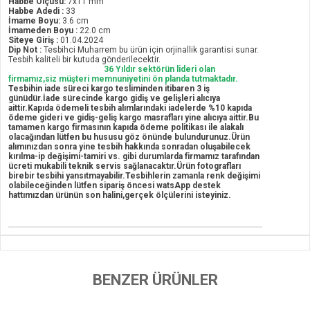
Habbe Ölçüsü:
7x11 mm
Habbe Adedi :
33
İmame Boyu:
3.6 cm
İmameden Boyu :
22.0 cm
Siteye Giriş :
01.04.2024
Dip Not :
Tesbihci Muharrem bu ürün için orjinallik garantisi sunar.
Tesbih kaliteli bir kutuda gönderilecektir.
36 Yıldır sektörün lideri olan
firmamız,siz müşteri memnuniyetini ön planda tutmaktadır.
Tesbihin iade süreci kargo tesliminden itibaren 3 iş
günüdür.İade sürecinde kargo gidiş ve gelişleri alıcıya
aittir.Kapıda ödemeli tesbih alımlarındaki iadelerde %10 kapıda
ödeme gideri ve gidiş-geliş kargo masrafları yine alıcıya aittir.Bu
tamamen kargo firmasının kapıda ödeme politikası ile alakalı
olacağından lütfen bu hususu göz önünde bulundurunuz.Ürün
alımınızdan sonra yine tesbih hakkında sonradan oluşabilecek
kırılma-ip değişimi-tamiri vs. gibi durumlarda firmamız tarafından
ücreti mukabili teknik servis sağlanacaktır.Ürün fotografları
birebir tesbihi yansıtmayabilir.Tesbihlerin zamanla renk değişimi
olabileceğinden lütfen sipariş öncesi watsApp destek
hattımızdan ürünün son halini,gerçek ölçülerini isteyiniz.
BENZER ÜRÜNLER