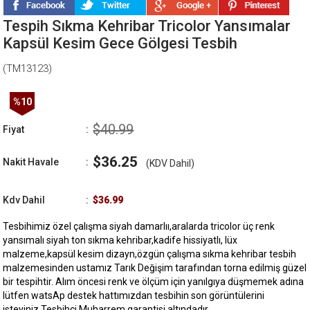
Tespih Sıkma Kehribar Tricolor Yansımalar
Kapsül Kesim Gece Gölgesi Tesbih
(TM13123)
%
10
İndirim
$40.99
Fiyat
:
$36.25
Nakit Havale
:
(KDV Dahil)
Kdv Dahil
:
$36.99
Tesbihimiz özel çalışma siyah damarlıı,aralarda tricolor üç renk
yansımalı siyah ton sıkma kehribar,kadife hissiyatlı, lüx
malzeme,kapsül kesim dizayn,özgün çalışma sıkma kehribar tesbih
malzemesinden ustamız Tarık Değişim tarafından torna edilmiş güzel
bir tespihtir. Alım öncesi renk ve ölçüm için yanılgıya düşmemek adına
lütfen watsAp destek hattımızdan tesbihin son görüntülerini
isteyiniz.Tesbihci Muharrem garantisi altındadır.