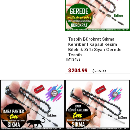
Tespih Bürokrat Sıkma
Kehribar I Kapsül Kesim
Bileklik Zifti Siyah Gerede
Tesbih
TM13453
$204.99
$235.99