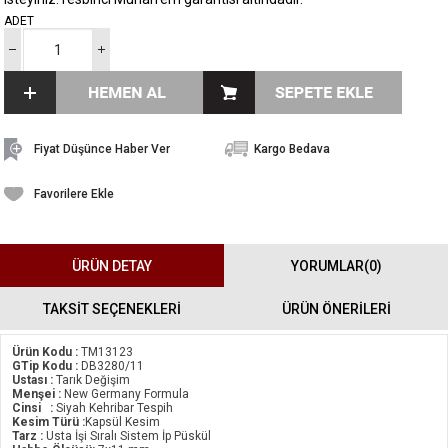
ADET
Fiyat Düşünce Haber Ver
Kargo Bedava
Favorilere Ekle
ÜRÜN DETAY
YORUMLAR
(0)
TAKSİT SEÇENEKLERİ
ÜRÜN ÖNERILERI
Ürün Kodu :
TM13123
GTip Kodu :
DB3280/11
Ustası :
Tarık Değişim
Menşei :
New Germany Formula
Cinsi :
Siyah Kehribar Tespih
Kesim Türü :
Kapsül Kesim
Tarz :
Usta İşi Sıralı Sistem İp Püskül