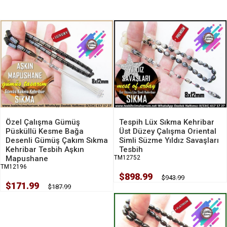
Özel Çalışma Gümüş
Tespih Lüx Sıkma Kehribar
Püsküllü Kesme Bağa
Üst Düzey Çalışma Oriental
Desenli Gümüş Çakım Sıkma
Simli Süzme Yıldız Savaşları
Kehribar Tesbih Aşkın
Tesbih
Mapushane
TM12752
TM12196
$898.99
$943.99
$171.99
$187.99