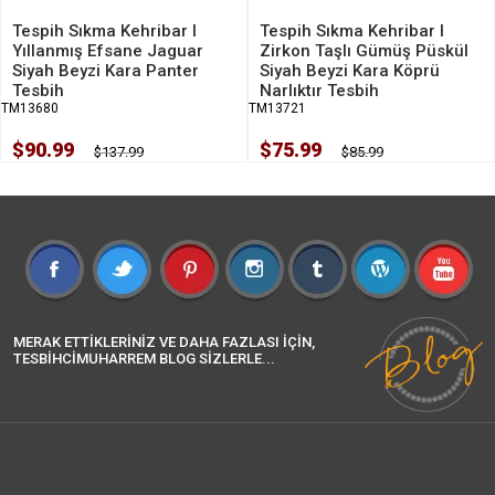
Tespih Sıkma Kehribar I
Tespih Sıkma Kehribar l
Yıllanmış Efsane Jaguar
Zirkon Taşlı Gümüş Püskül
Siyah Beyzi Kara Panter
Siyah Beyzi Kara Köprü
Tesbih
Narlıktır Tesbih
TM13680
TM13721
$90.99
$75.99
$137.99
$85.99
MERAK ETTİKLERİNİZ VE DAHA FAZLASI İÇİN,
TESBİHCİMUHARREM BLOG SİZLERLE...