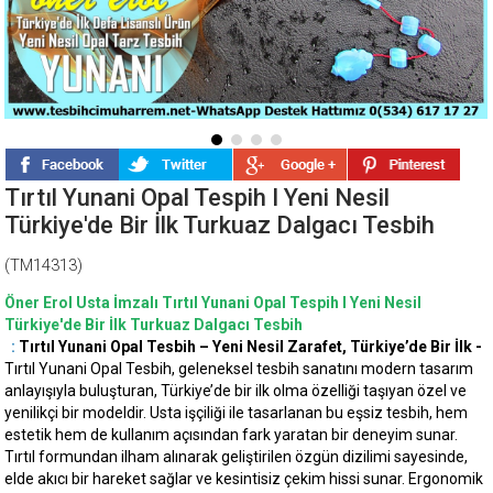
Tırtıl Yunani Opal Tespih I Yeni Nesil
Türkiye'de Bir İlk Turkuaz Dalgacı Tesbih
(TM14313)
Öner Erol Usta İmzalı Tırtıl Yunani Opal Tespih I Yeni Nesil
Türkiye'de Bir İlk Turkuaz Dalgacı Tesbih
:
Tırtıl Yunani Opal Tesbih – Yeni Nesil Zarafet, Türkiye’de Bir İlk -
Tırtıl Yunani Opal Tesbih, geleneksel tesbih sanatını modern tasarım
anlayışıyla buluşturan, Türkiye’de bir ilk olma özelliği taşıyan özel ve
yenilikçi bir modeldir. Usta işçiliği ile tasarlanan bu eşsiz tesbih, hem
estetik hem de kullanım açısından fark yaratan bir deneyim sunar.
Tırtıl formundan ilham alınarak geliştirilen özgün dizilimi sayesinde,
elde akıcı bir hareket sağlar ve kesintisiz çekim hissi sunar. Ergonomik