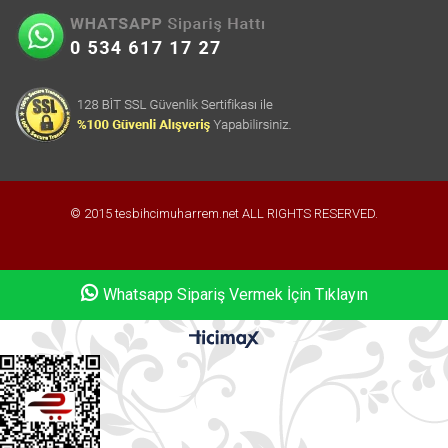
© 2015 tesbihcimuharrem.net ALL RIGHTS RESERVED.
Whatsapp Sipariş Vermek İçin Tıklayın
Whatsapp Sipariş Vermek İçin Tıklayın