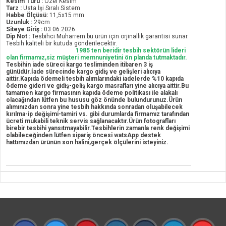
Kesim Türü :
Özel Kesim
Tarz :
Usta İşi Sıralı Sistem
Habbe Ölçüsü:
11,5x15 mm
Uzunluk :
29cm
Siteye Giriş :
03.06.2026
Dip Not :
Tesbihci Muharrem bu ürün için orjinallik garantisi sunar.
Tesbih kaliteli bir kutuda gönderilecektir.
1985 ten beridir tesbih sektörün lideri
olan firmamız,siz müşteri memnuniyetini ön planda tutmaktadır.
Tesbihin iade süreci kargo tesliminden itibaren 3 iş
günüdür.İade sürecinde kargo gidiş ve gelişleri alıcıya
aittir.Kapıda ödemeli tesbih alımlarındaki iadelerde %10 kapıda
ödeme gideri ve gidiş-geliş kargo masrafları yine alıcıya aittir.Bu
tamamen kargo firmasının kapıda ödeme politikası ile alakalı
olacağından lütfen bu hususu göz önünde bulundurunuz.Ürün
alımınızdan sonra yine tesbih hakkında sonradan oluşabilecek
kırılma-ip değişimi-tamiri vs. gibi durumlarda firmamız tarafından
ücreti mukabili teknik servis sağlanacaktır.Ürün fotografları
birebir tesbihi yansıtmayabilir.Tesbihlerin zamanla renk değişimi
olabileceğinden lütfen sipariş öncesi watsApp destek
hattımızdan ürünün son halini,gerçek ölçülerini isteyiniz.