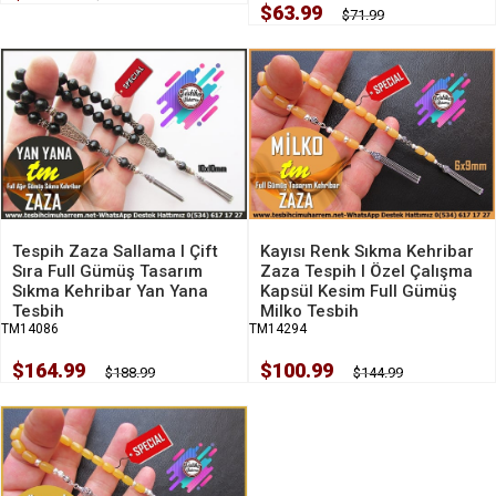
$63.99
$71.99
Tespih Zaza Sallama I Çift
Kayısı Renk Sıkma Kehribar
Sıra Full Gümüş Tasarım
Zaza Tespih I Özel Çalışma
Sıkma Kehribar Yan Yana
Kapsül Kesim Full Gümüş
Tesbih
Milko Tesbih
TM14086
TM14294
$164.99
$100.99
$188.99
$144.99