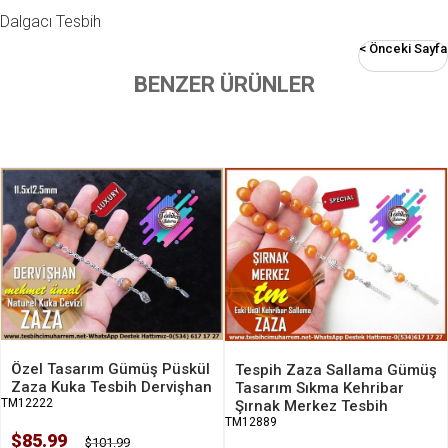
Dalgacı Tesbih
< Önceki Sayfa
BENZER ÜRÜNLER
Özel Tasarım Gümüş Püskül
Tespih Zaza Sallama Gümüş
Zaza Kuka Tesbih Dervişhan
Tasarım Sıkma Kehribar
TM12222
Şırnak Merkez Tesbih
TM12889
$85.99
$101.99