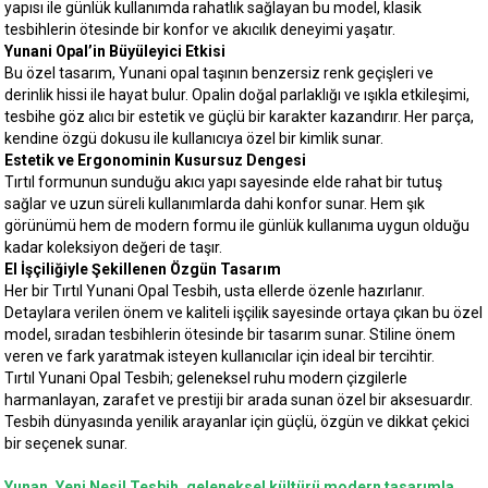
yapısı ile günlük kullanımda rahatlık sağlayan bu model, klasik
tesbihlerin ötesinde bir konfor ve akıcılık deneyimi yaşatır.
Yunani Opal’in Büyüleyici Etkisi
Bu özel tasarım, Yunani opal taşının benzersiz renk geçişleri ve
derinlik hissi ile hayat bulur. Opalin doğal parlaklığı ve ışıkla etkileşimi,
tesbihe göz alıcı bir estetik ve güçlü bir karakter kazandırır. Her parça,
kendine özgü dokusu ile kullanıcıya özel bir kimlik sunar.
Estetik ve Ergonominin Kusursuz Dengesi
Tırtıl formunun sunduğu akıcı yapı sayesinde elde rahat bir tutuş
sağlar ve uzun süreli kullanımlarda dahi konfor sunar. Hem şık
görünümü hem de modern formu ile günlük kullanıma uygun olduğu
kadar koleksiyon değeri de taşır.
El İşçiliğiyle Şekillenen Özgün Tasarım
Her bir Tırtıl Yunani Opal Tesbih, usta ellerde özenle hazırlanır.
Detaylara verilen önem ve kaliteli işçilik sayesinde ortaya çıkan bu özel
model, sıradan tesbihlerin ötesinde bir tasarım sunar. Stiline önem
veren ve fark yaratmak isteyen kullanıcılar için ideal bir tercihtir.
Tırtıl Yunani Opal Tesbih; geleneksel ruhu modern çizgilerle
harmanlayan, zarafet ve prestiji bir arada sunan özel bir aksesuardır.
Tesbih dünyasında yenilik arayanlar için güçlü, özgün ve dikkat çekici
bir seçenek sunar.
Yunan, Yeni Nesil Tesbih, geleneksel kültürü modern tasarımla