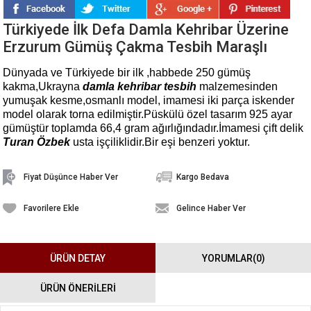
Türkiyede İlk Defa Damla Kehribar Üzerine
Erzurum Gümüş Çakma Tesbih Maraşlı
Dünyada ve Türkiyede bir ilk ,habbede 250 gümüş
kakma,Ukrayna
damla kehribar tesbih
malzemesinden
yumuşak kesme,osmanlı model, imamesi iki parça iskender
model olarak torna edilmiştir.Püskülü özel tasarım 925 ayar
gümüştür toplamda 66,4 gram ağırlığındadır.İmamesi çift delik
Turan Özbek
usta işçiliklidir.Bir eşi benzeri yoktur.
Fiyat Düşünce Haber Ver
Kargo Bedava
Favorilere Ekle
Gelince Haber Ver
ÜRÜN DETAY
YORUMLAR
(0)
ÜRÜN ÖNERILERI