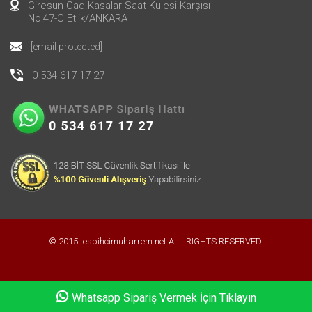
Giresun Cad.Kasalar Saat Kulesi Karşısı
No:47-C Etlik/ANKARA
[email protected]
0 534 617 17 27
© 2015 tesbihcimuharrem.net ALL RIGHTS RESERVED.
Whatsapp Sipariş Vermek İçin Tıklayın
Whatsapp Sipariş Vermek İçin Tıklayın