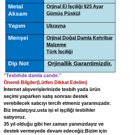
Metal
Orjinal El İşçiliği 925 Ayar
Aksam
Gümüş Püskül
Yapım
Ukrayna
Menşei
Orjinal Doğal Damla Kehribar
Malzeme
Türk İşçiliği
Dip Not
Orjinallik Garantimizdir.
''Tesbihde damla candır
.
''
Önemli Bilgiler(Lütfen Dikkat Edelim)
İnternet alışverişlerinizde tesbih yada ürün
seçimi yaparken
satış sonrası destek
verebilecek satıcıyı tercih etmeniz yararınızadır.
Biz imalatçıyız,usta işi el işçiliği tesbihler
satıyoruz.
35 yıl olduğu gibi her zaman yanınızdayız ve
destek vermeyede devam edeceğiz.Bizim için