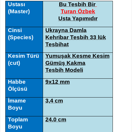
Ustası
Bu Tesbih Bir
(Master)
Turan Özbek
Usta Yapımıdır
Cinsi
Ukrayna Damla
(Species)
Kehribar Tesbih 33 lük
Tesbihat
Kesim Türü
Yumuşak Kesme Kesim
(cut)
Gümüş Kakma
Tesbih Modeli
Habbe
9x12 mm
Ölçüsü
İmame
3,4 cm
Boyu
Toplam
24.0 cm
Boyu