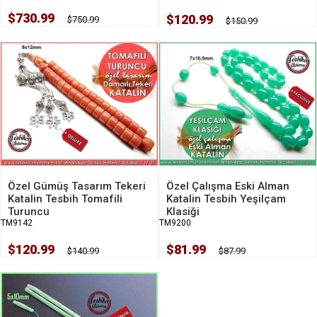
$730.99
$120.99
$750.99
$150.99
Özel Gümüş Tasarım Tekeri
Özel Çalışma Eski Alman
Katalin Tesbih Tomafili
Katalin Tesbih Yeşilçam
Turuncu
Klasiği
TM9142
TM9200
$120.99
$81.99
$140.99
$87.99