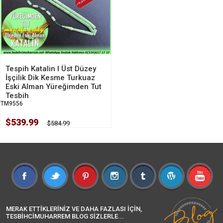
Tespih Katalin I Üst Düzey
İşçilik Dik Kesme Turkuaz
Eski Alman Yüreğimden Tut
Tesbih
TM9556
$539.99
$584.99
MERAK ETTİKLERİNİZ VE DAHA FAZLASI İÇİN,
TESBİHCİMUHARREM BLOG SİZLERLE...