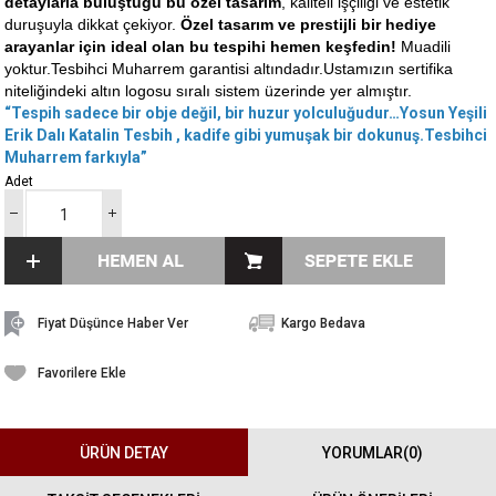
detaylarla buluştuğu bu özel tasarım
, kaliteli işçiliği ve estetik
duruşuyla dikkat çekiyor.
Özel tasarım ve prestijli bir hediye
arayanlar için ideal olan bu tespihi hemen keşfedin!
Muadili
yoktur.Tesbihci Muharrem garantisi altındadır.Ustamızın sertifika
niteliğindeki altın logosu sıralı sistem üzerinde yer almıştır.
“Tespih sadece bir obje değil, bir huzur yolculuğudur…Yosun Yeşili
Erik Dalı Katalin Tesbih , kadife gibi yumuşak bir dokunuş.Tesbihci
Muharrem farkıyla”
Adet
Fiyat Düşünce Haber Ver
Kargo Bedava
Favorilere Ekle
ÜRÜN DETAY
YORUMLAR
(0)