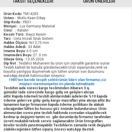
TAKSİT SEÇENEKLERİ
ÜRÜN ÖNERILERI
Ürün Kodu:
TM14283
Ustası :
Mutlu Kaan Erbay
Gtip Kodu :
YBD1
Menşei :
Lux Germany Material
Cinsi :
Katalin
Kesim Türü :
Beyzi Kesim
Tarz :
Usta İmzalı Sıralı Sistem
Habbe Ölçüsü:
9x12,75 mm
Habbe Adedi :
33 Adet
İmame Boyu:
6.0 cm
İmameden Boyu :
27..0 cm
Siteye Giriş :
13.05.2026
Dip Not :
Tesbihci Muharrem bu ürün için orjinallik garantisi sunar.
Tesbih kaliteli bir kutuda gönderilecektir.Ürün siparişinde,renk ve
boyutta yanılgıya düşmemek için lütfen ürünün son durumunu
watsApp destek hattımızdan isteyiniz.
1985'ten beridir tespih sektörünün lideri olan firmamız,siz
müşteri memnuniyetini ön planda tutmaktadır.
Tesbihin iade süreci kargo tesliminden itibaren 3 iş
günüdür.İade sürecinde kargo gidiş ve gelişleri alıcıya
aittir.Kapıda ödemeli tesbih alımlarındaki iadelerde %10 kapıda
ödeme gideri ve gidiş-geliş kargo masrafları yine alıcıya aittir.Bu
tamamen kargo firmasının kapıda ödeme politikası ile alakalı
olacağından lütfen bu hususu göz önünde bulundurunuz.Ürün
alımınızdan sonra yine tesbih hakkında sonradan oluşabilecek
kırılma-ip değişimi-tamiri vs. gibi durumlarda firmamız tarafından
ücreti mukabili teknik servis sağlanacaktır.Ürün fotografları
birebir tesbihi yansıtmayabilir.Tesbihlerin zamanla renk değişimi
olabileceğinden lütfen sipariş öncesi watsApp destek