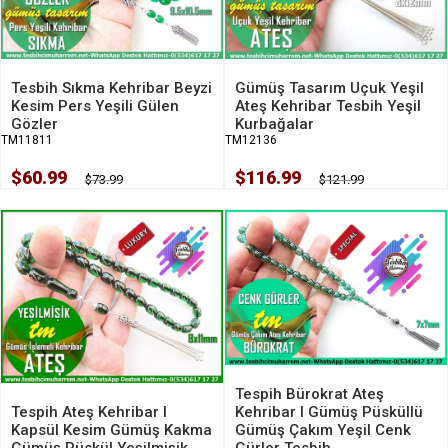
Tesbih Sıkma Kehribar Beyzi
Gümüş Tasarım Uçuk Yeşil
Kesim Pers Yeşili Gülen
Ateş Kehribar Tesbih Yeşil
Gözler
Kurbağalar
TM11811
TM12136
$60.99
$116.99
$73.99
$121.99
Tespih Bürokrat Ateş
Kehribar I Gümüş Püsküllü
Tespih Ateş Kehribar l
Gümüş Çakım Yeşil Cenk
Kapsül Kesim Gümüş Kakma
Gürler Tesbih