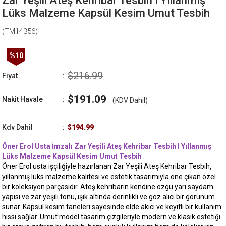
Zar Yeşili Ateş Kehribar Tesbih I Yıllanmış
Lüks Malzeme Kapsül Kesim Umut Tesbih
(TM14356)
%
10
İndirim
$216.99
Fiyat
:
$191.09
Nakit Havale
:
(KDV Dahil)
Kdv Dahil
:
$194.99
Öner Erol Usta İmzalı Zar Yeşili Ateş Kehribar Tesbih I Yıllanmış
Lüks Malzeme Kapsül Kesim Umut Tesbih
:
Öner Erol usta işçiliğiyle hazırlanan Zar Yeşili Ateş Kehribar Tesbih,
yıllanmış lüks malzeme kalitesi ve estetik tasarımıyla öne çıkan özel
bir koleksiyon parçasıdır. Ateş kehribarın kendine özgü yarı saydam
yapısı ve zar yeşili tonu, ışık altında derinlikli ve göz alıcı bir görünüm
sunar. Kapsül kesim taneleri sayesinde elde akıcı ve keyifli bir kullanım
hissi sağlar. Umut model tasarım çizgileriyle modern ve klasik estetiği