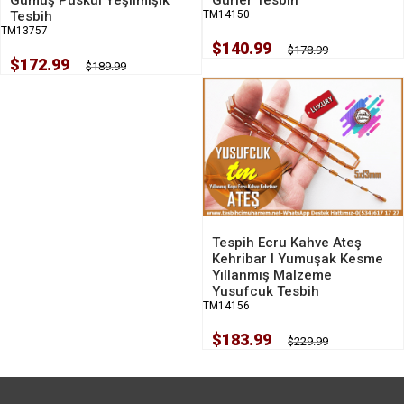
Gümüş Püskül Yeşilmişik
TM14150
Tesbih
TM13757
$140.99
$178.99
$172.99
$189.99
Tespih Ecru Kahve Ateş
Kehribar I Yumuşak Kesme
Yıllanmış Malzeme
Yusufcuk Tesbih
TM14156
$183.99
$229.99