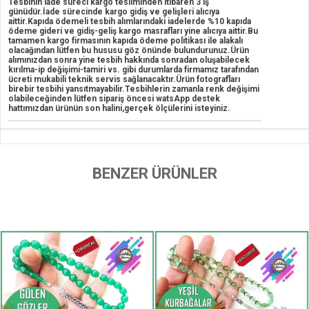
Tesbihin iade süreci kargo tesliminden itibaren 3 iş
günüdür.İade sürecinde kargo gidiş ve gelişleri alıcıya
aittir.Kapıda ödemeli tesbih alımlarındaki iadelerde %10 kapıda
ödeme gideri ve gidiş-geliş kargo masrafları yine alıcıya aittir.Bu
tamamen kargo firmasının kapıda ödeme politikası ile alakalı
olacağından lütfen bu hususu göz önünde bulundurunuz.Ürün
alımınızdan sonra yine tesbih hakkında sonradan oluşabilecek
kırılma-ip değişimi-tamiri vs. gibi durumlarda firmamız tarafından
ücreti mukabili teknik servis sağlanacaktır.Ürün fotografları
birebir tesbihi yansıtmayabilir.Tesbihlerin zamanla renk değişimi
olabileceğinden lütfen sipariş öncesi watsApp destek
hattımızdan ürünün son halini,gerçek ölçülerini isteyiniz.
BENZER ÜRÜNLER