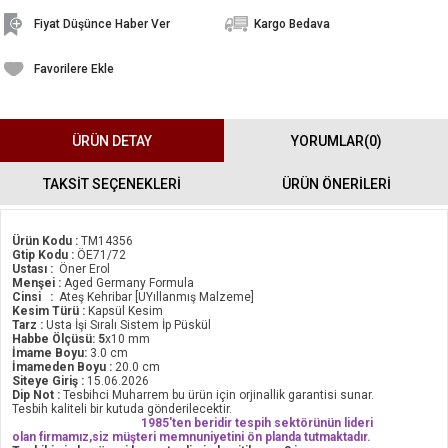
Fiyat Düşünce Haber Ver
Kargo Bedava
Favorilere Ekle
ÜRÜN DETAY
YORUMLAR
(0)
TAKSİT SEÇENEKLERİ
ÜRÜN ÖNERILERI
Ürün Kodu :
TM14356
Gtip Kodu :
ÖE71/72
Ustası :
Öner Erol
Menşei :
Aged Germany Formula
Cinsi :
Ateş Kehribar [UYıllanmış Malzeme]
Kesim Türü :
Kapsül Kesim
Tarz :
Usta İşi Sıralı Sistem İp Püskül
Habbe Ölçüsü: 5
x10 mm
İmame Boyu:
3.0 cm
İmameden Boyu :
20.0 cm
Siteye Giriş :
15.06.2026
Dip Not :
Tesbihci Muharrem bu ürün için orjinallik garantisi sunar.
Tesbih kaliteli bir kutuda gönderilecektir.
1985'ten beridir tespih sektörünün lideri
olan firmamız,siz müşteri memnuniyetini ön planda tutmaktadır.