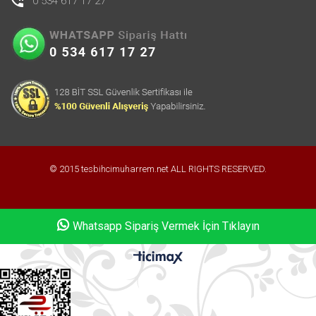
0 534 617 17 27
© 2015 tesbihcimuharrem.net ALL RIGHTS RESERVED.
Whatsapp Sipariş Vermek İçin Tıklayın
Whatsapp Sipariş Vermek İçin Tıklayın