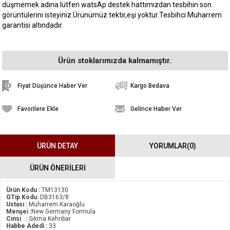
düşmemek adına lütfen watsAp destek hattımızdan tesbihin son
görüntülerini isteyiniz.Ürünümüz tektir,eşi yoktur.Tesbihci Muharrem
garantisi altındadır.
Ürün stoklarımızda kalmamıştır.
Fiyat Düşünce Haber Ver
Kargo Bedava
Favorilere Ekle
Gelince Haber Ver
ÜRÜN DETAY
YORUMLAR
(0)
ÜRÜN ÖNERILERI
Ürün Kodu :
TM13130
GTip Kodu:
DB3163/8
Ustası :
Muharrem Karaoğlu
Menşei :
New Germany Formula
Cinsi :
Sıkma Kehribar
Habbe Adedi :
33