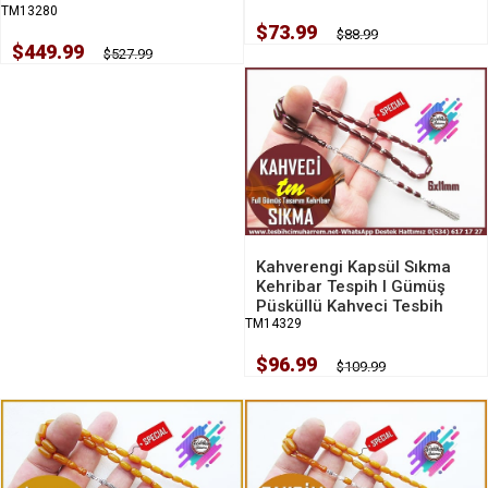
TM13280
$73.99
$88.99
$449.99
$527.99
Kahverengi Kapsül Sıkma
Kehribar Tespih I Gümüş
Püsküllü Kahveci Tesbih
TM14329
$96.99
$109.99