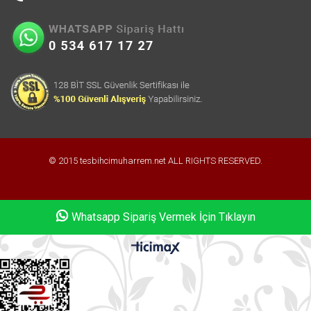
© 2015 tesbihcimuharrem.net ALL RIGHTS RESERVED.
Whatsapp Sipariş Vermek İçin Tıklayın
Whatsapp Sipariş Vermek İçin Tıklayın