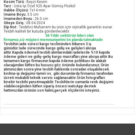
Kesim Türü :
Beyzi Kesim
Tarz :
Usta İşi Özel 925 Ayar Gümüş Püskül
Habbe Ölçüsü:
7x14 mm
İmame Boyu:
3.5 cm
İmameden Boyu :
26.0 cm
Siteye Giriş :
08.04.2024
Dip Not :
Tesbihci Muharrem bu ürün için orjinallik garantisi sunar.
Tesbih kaliteli bir kutuda gönderilecektir.
36 Yıldır sektörün lideri olan
firmamız,siz müşteri memnuniyetini ön planda tutmaktadır.
Tesbihin iade süreci kargo tesliminden itibaren 3 iş
günüdür.İade sürecinde kargo gidiş ve gelişleri alıcıya
aittir.Kapıda ödemeli tesbih alımlarındaki iadelerde %10 kapıda
ödeme gideri ve gidiş-geliş kargo masrafları yine alıcıya aittir.Bu
tamamen kargo firmasının kapıda ödeme politikası ile alakalı
olacağından lütfen bu hususu göz önünde bulundurunuz.Ürün
alımınızdan sonra yine tesbih hakkında sonradan oluşabilecek
kırılma-ip değişimi-tamiri vs. gibi durumlarda firmamız tarafından
ücreti mukabili teknik servis sağlanacaktır.Ürün fotografları
birebir tesbihi yansıtmayabilir.Tesbihlerin zamanla renk değişimi
olabileceğinden lütfen sipariş öncesi watsApp destek
hattımızdan ürünün son halini,gerçek ölçülerini isteyiniz.