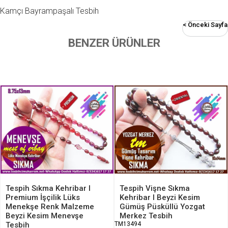
Kamçı Bayrampaşalı Tesbih
< Önceki Sayfa
BENZER ÜRÜNLER
Tespih Sıkma Kehribar I
Tespih Vişne Sıkma
Premium İşçilik Lüks
Kehribar I Beyzi Kesim
Menekşe Renk Malzeme
Gümüş Püsküllü Yozgat
Beyzi Kesim Menevşe
Merkez Tesbih
Tesbih
TM13494