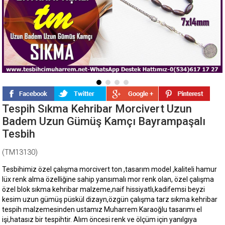
Tespih Sıkma Kehribar Morcivert Uzun
Badem Uzun Gümüş Kamçı Bayrampaşalı
Tesbih
(TM13130)
Tesbihimiz özel çalışma morcivert ton ,tasarım model ,kaliteli hamur
lüx renk alma özelliğine sahip yansımalı mor renk olan, özel çalışma
özel blok sıkma kehribar malzeme,naif hissiyatlı,kadifemsi beyzi
kesim uzun gümüş püskül dizayn,özgün çalışma tarz sıkma kehribar
tespih malzemesinden ustamız Muharrem Karaoğlu tasarımı el
işi,hatasız bir tespihtir. Alım öncesi renk ve ölçüm için yanılgıya